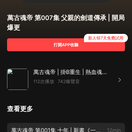
萬古魂帝 第007集 父親的劍道傳承 | 開局
爆更
新人領7天免費試用
打開APP收聽
萬古魂帝 | 掛B重生 | 熱血魂帝斬滅世間一切敵
112次播放
742條聲音
查看更多
萬古魂帝 第001集 十年 | 新書《一日得道》已經上架【求訂閱
12min