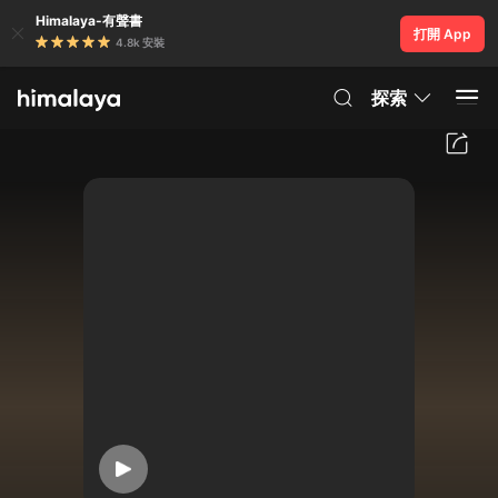
Himalaya-有聲書
打開 App
4.8k 安裝
探索