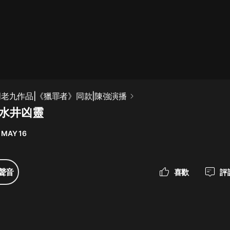
最佳女婿｜都市異能多人有聲劇｜一
種侃侃｜有聲小說
一種侃侃
米小圈上學記:一二三年級 | 暢銷出版
門老九作品|《獵罪者》同款|陳強演播
物
 水井凶靈
米小圈
 MAY 16
破壞者聯盟篇1-4季·猴子警長科學探
案記|寶寶巴士
寶寶巴士
聲音
喜歡
評
大奉打更人丨頭陀淵領銜多人有聲
劇|暢聽全集|王鶴棣、田曦薇主演影
視劇原著|賣報小郎君
頭陀淵講故事
總有這樣的歌只想一個人聽