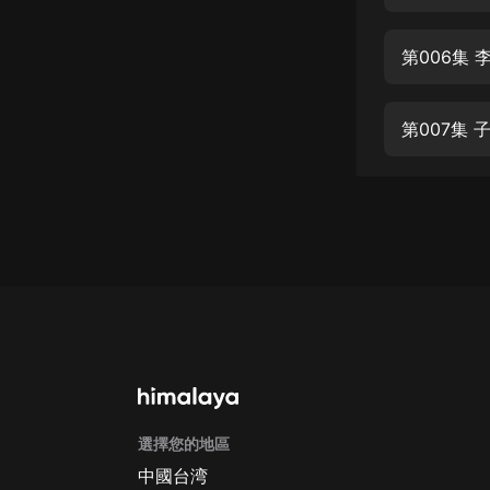
經典名著
人物傳記
第006集 
電影
生活
第007集 
英語
日語
課程
少兒教育
二次元
教育培訓
IT科技
選擇您的地區
汽車
中國台湾