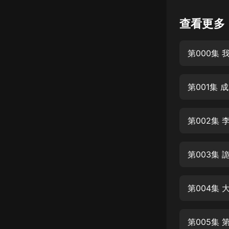
懸疑
查看更多
科幻
第000集
好書精講
外語
第001集 
耽美
認知思維
第002集 
人文
音樂
第003集
粵語
第004集 
頭條
娛樂
第005集