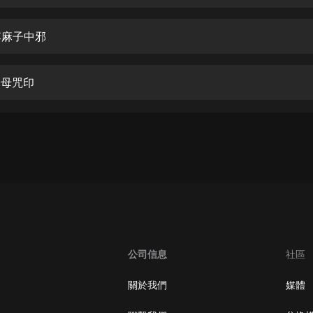
生命科學篇1-2·猴子警長科學探案記|
寶寶巴士科普
寶寶巴士
李麻子中邪
【新民間劇場】我的老千江湖｜ 有聲
的紫襟｜ 魔幻千手
子母咒印
有聲的紫襟
《夜色鋼琴曲》
夜色鋼琴曲趙海洋
太荒吞天訣丨熱血玄幻丨紫襟領銜有
聲劇
有聲的紫襟
嫡女貴嫁 | 一刀蘇蘇團隊制作 | 古言
宮鬥重生爽文 多人有聲劇
公司信息
社區
一刀蘇蘇
中國大案紀實 | 每日一驚案！真實案
關於我們
媒體
件恐怖刑偵尚文
大舌頭尚文