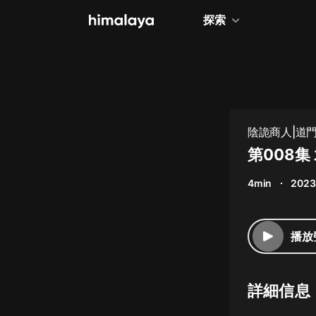
探索
全部
小說
個人成長
陰詭商人|道
相聲評書
第008集
兒童
4min
2023
歷史
情感治愈
播放
健康養生
商業財經
詳細信息
廣播劇