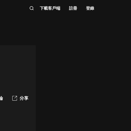
下載客戶端
註冊
登錄
論
分享