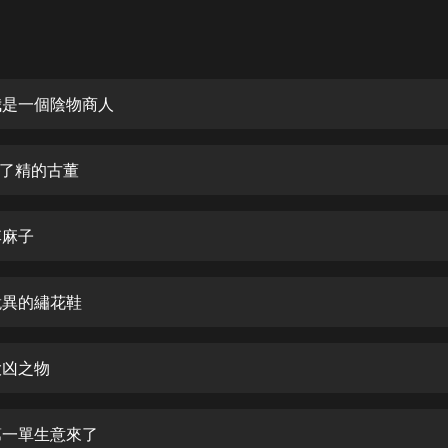
灰姑娘音樂
郭德綱於謙相聲全集
德雲社郭德綱相聲VIP
 我是一個陰物商人
安全警長啦咘啦哆·假期篇|新篇章加
更|寶寶巴士故事
成了精的古董
寶寶巴士
凡人修仙傳|楊洋主演影視原著|薑廣
濤配音多播版本
李麻子
光合積木
 詭異的繡花鞋
摸金天師【第一季】（紫襟演播）
有聲的紫襟
大凶之物
無敵六皇子|爆笑穿越|無敵流皇子|安
燃領銜有聲小說
安燃
 第一單生意來了