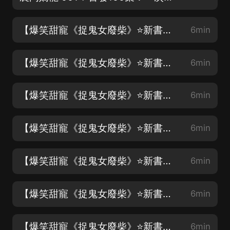
【爆笑甜寵《捉鬼女廢柴》⭐新書上架！】 002❤️專輯詳情頁有超多福利喲~！
6min
【爆笑甜寵《捉鬼女廢柴》⭐新書上架！】003❤️每日五點準時10更
6min
【爆笑甜寵《捉鬼女廢柴》⭐新書上架！】004❤️評論區有紅包抽獎哦~！
6min
【爆笑甜寵《捉鬼女廢柴》⭐新書上架！】 005❤️訂閱才可以及時看到更新哦~!
6min
【爆笑甜寵《捉鬼女廢柴》⭐新書上架！】 006❤️記得關注訂閱滿星好評喲~!
6min
【爆笑甜寵《捉鬼女廢柴》⭐新書上架！】007集
6min
【爆笑甜寵《捉鬼女廢柴》⭐新書上架！】008集
6min