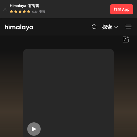
Himalaya-有聲書
打開 App
4.8k 安裝
探索