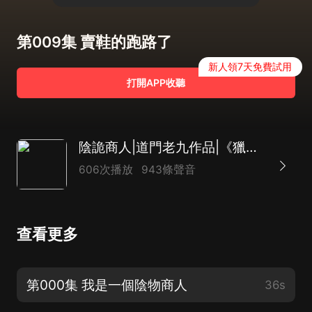
第009集 賣鞋的跑路了
新人領7天免費試用
打開APP收聽
陰詭商人|道門老九作品|《獵罪者》同款|陳強演播
606次播放
943條聲音
查看更多
第000集 我是一個陰物商人
36s