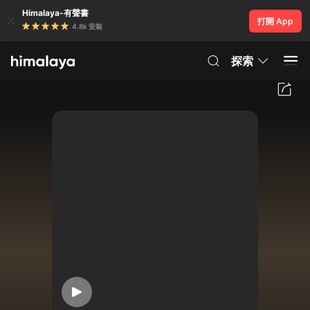
Himalaya-有聲書
打開 App
4.8k 安裝
探索