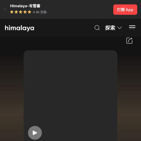
Himalaya-有聲書
打開 App
4.8k 安裝
探索