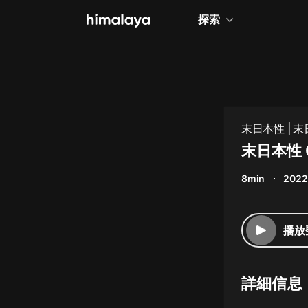
探索
全部
小說
個人成長
末日本性 | 末
相聲評書
末日本性 
兒童
8min
2022
歷史
情感治愈
播放
健康養生
商業財經
詳細信息
廣播劇