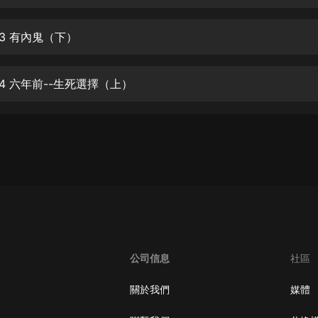
生命科學篇1-2·猴子警長科學探案記|
寶寶巴士科普
寶寶巴士
03 有內鬼（下）
【新民間劇場】我的老千江湖｜ 有聲
的紫襟｜ 魔幻千手
4 六年前--生死選擇（上）
有聲的紫襟
《夜色鋼琴曲》
夜色鋼琴曲趙海洋
太荒吞天訣丨熱血玄幻丨紫襟領銜有
聲劇
有聲的紫襟
嫡女貴嫁 | 一刀蘇蘇團隊制作 | 古言
宮鬥重生爽文 多人有聲劇
公司信息
社區
一刀蘇蘇
中國大案紀實 | 每日一驚案！真實案
關於我們
媒體
件恐怖刑偵尚文
大舌頭尚文