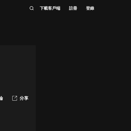
下載客戶端
註冊
登錄
論
分享