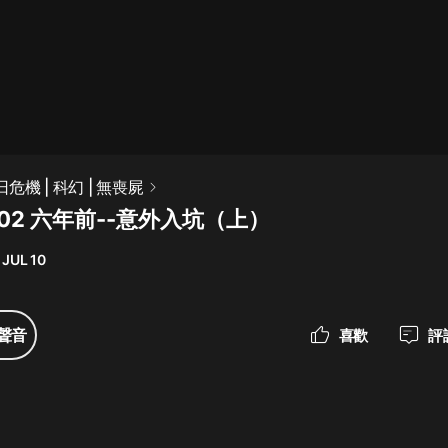
最佳女婿｜都市異能多人有聲劇｜一
種侃侃｜有聲小說
一種侃侃
米小圈上學記:一二三年級 | 暢銷出版
日危機 | 科幻 | 無喪屍
物
02 六年前--意外入坑（上）
米小圈
 JUL 10
破壞者聯盟篇1-4季·猴子警長科學探
案記|寶寶巴士
寶寶巴士
聲音
喜歡
評
大奉打更人丨頭陀淵領銜多人有聲
劇|暢聽全集|王鶴棣、田曦薇主演影
視劇原著|賣報小郎君
頭陀淵講故事
總有這樣的歌只想一個人聽