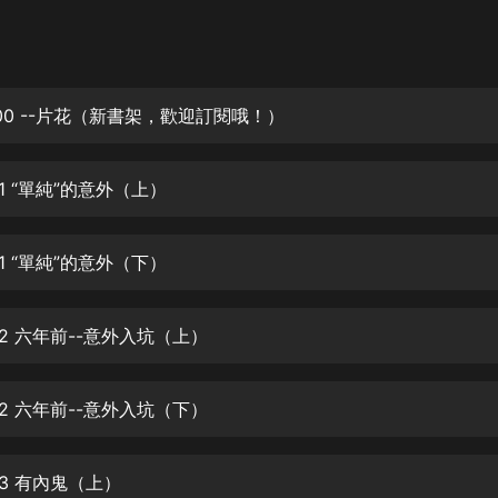
灰姑娘音樂
郭德綱於謙相聲全集
德雲社郭德綱相聲VIP
00 --片花（新書架，歡迎訂閱哦！）
安全警長啦咘啦哆·假期篇|新篇章加
更|寶寶巴士故事
1 “單純”的意外（上）
寶寶巴士
凡人修仙傳|楊洋主演影視原著|薑廣
濤配音多播版本
1 “單純”的意外（下）
光合積木
2 六年前--意外入坑（上）
摸金天師【第一季】（紫襟演播）
有聲的紫襟
2 六年前--意外入坑（下）
無敵六皇子|爆笑穿越|無敵流皇子|安
燃領銜有聲小說
安燃
03 有內鬼（上）