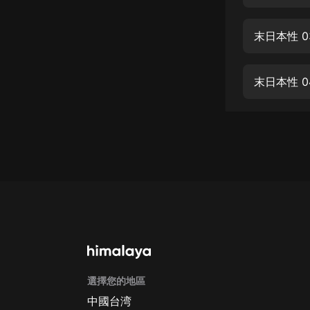
經典名著
人物傳記
末日本性 
電影
生活
末日本性 0
英語
日語
課程
少兒教育
二次元
教育培訓
IT科技
選擇您的地區
汽車
中國台湾