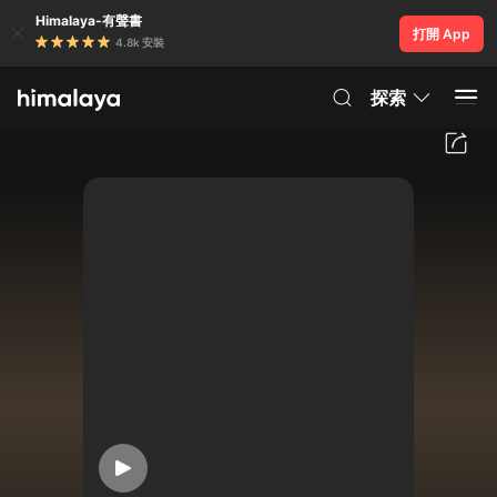
Himalaya-有聲書
打開 App
4.8k 安裝
探索