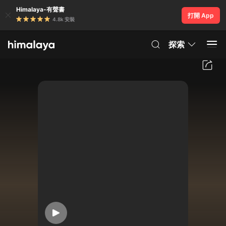
Himalaya-有聲書
打開 App
4.8k 安裝
探索