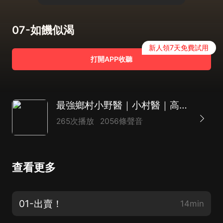
07-如饑似渴
新人領7天免費試用
打開APP收聽
最強鄉村小野醫｜小村醫｜高手美女
265次播放
2056條聲音
查看更多
01-出賣！
14min