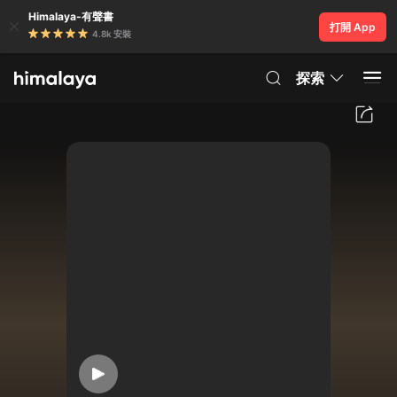
Himalaya-有聲書
打開 App
4.8k 安裝
探索