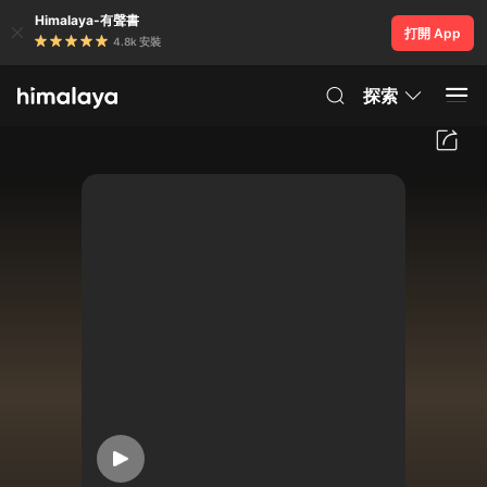
Himalaya-有聲書
打開 App
4.8k 安裝
探索