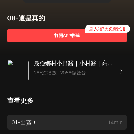
08-這是真的
新人領7天免費試用
打開APP收聽
最強鄉村小野醫｜小村醫｜高手美女
265次播放
2056條聲音
查看更多
01-出賣！
14min