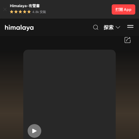
Himalaya-有聲書
打開 App
4.8k 安裝
探索