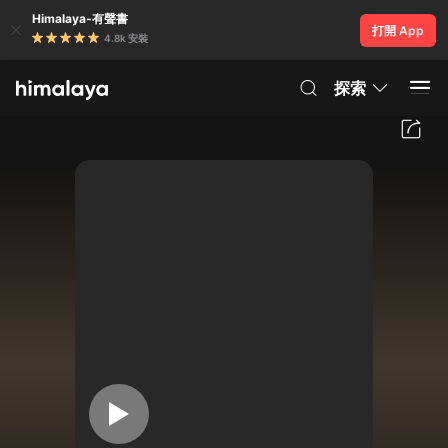
Himalaya-有聲書
打開 App
4.8k 安裝
探索