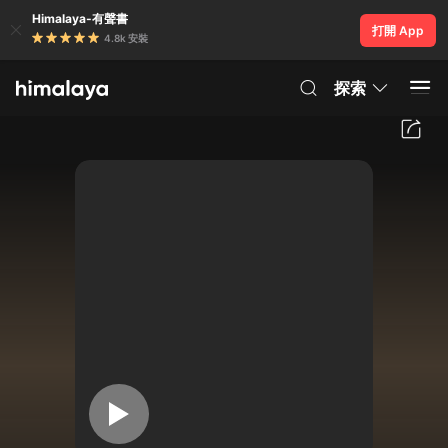
Himalaya-有聲書
打開 App
4.8k 安裝
探索