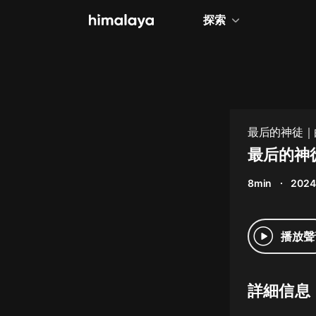
探索
全部
小說
個人成長
最后的神徒｜
相聲評書
最后的神
兒童
8min
2024
歷史
情感治愈
播放聲
健康養生
商業財經
詳細信息
廣播劇