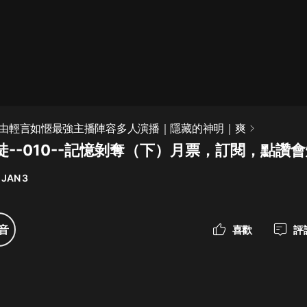
最佳女婿｜都市異能多人有聲劇｜一
種侃侃｜有聲小說
一種侃侃
米小圈上學記:一二三年級 | 暢銷出版
由輕言如愜最強主播陣容多人演播｜隱藏的神明｜爽
物
徒--010--記憶剝奪（下）月票，訂閱，點讚
米小圈
 JAN 3
破壞者聯盟篇1-4季·猴子警長科學探
案記|寶寶巴士
寶寶巴士
音
喜歡
評
大奉打更人丨頭陀淵領銜多人有聲
劇|暢聽全集|王鶴棣、田曦薇主演影
視劇原著|賣報小郎君
頭陀淵講故事
總有這樣的歌只想一個人聽