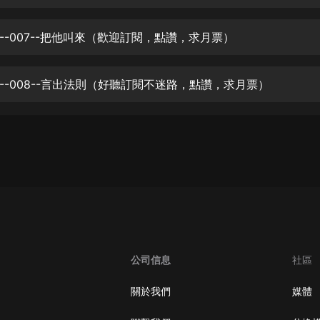
生命科學篇1-2·猴子警長科學探案記|
寶寶巴士科普
寶寶巴士
--007--把他叫來（歡迎訂閱，點讚，求月票）
【新民間劇場】我的老千江湖｜ 有聲
的紫襟｜ 魔幻千手
--008--言出法則（好聽訂閱不迷路，點讚，求月票）
有聲的紫襟
《夜色鋼琴曲》
夜色鋼琴曲趙海洋
太荒吞天訣丨熱血玄幻丨紫襟領銜有
聲劇
有聲的紫襟
嫡女貴嫁 | 一刀蘇蘇團隊制作 | 古言
宮鬥重生爽文 多人有聲劇
公司信息
社區
一刀蘇蘇
中國大案紀實 | 每日一驚案！真實案
關於我們
媒體
件恐怖刑偵尚文
大舌頭尚文