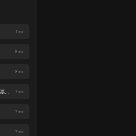
1min
8min
8min
最后的神徒--004--安頓（上集）mp3（少年帶著什麼秘密 訂閱不迷路，月票點讚兩不誤）
7min
7min
7min