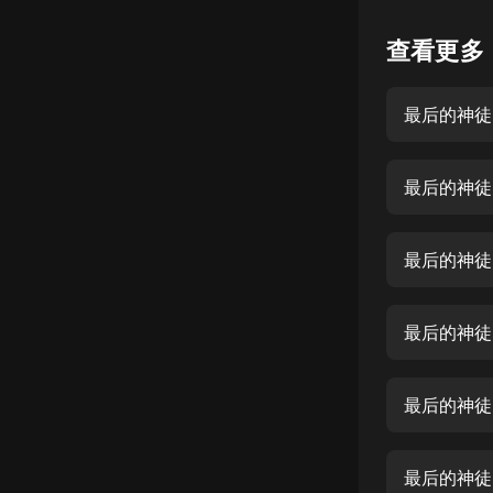
懸疑
查看更多
科幻
最后的神徒
好書精講
外語
最后的神徒-
耽美
認知思維
最后的神徒-
人文
音樂
粵語
最后的神徒
頭條
娛樂
最后的神徒