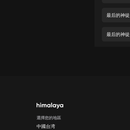
經典名著
人物傳記
最后的神徒
電影
生活
最后的神徒
英語
日語
課程
少兒教育
二次元
教育培訓
IT科技
選擇您的地區
汽車
中國台湾