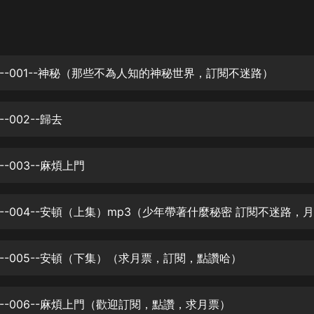
灰姑娘音樂
郭德綱於謙相聲全集
德雲社郭德綱相聲VIP
--001--神秘（那些不為人知的神秘世界，訂閱不迷路）
安全警長啦咘啦哆·假期篇|新篇章加
更|寶寶巴士故事
-002--歸去
寶寶巴士
凡人修仙傳|楊洋主演影視原著|薑廣
濤配音多播版本
-003--麻煩上門
光合積木
摸金天師【第一季】（紫襟演播）
有聲的紫襟
--005--安頓（下集）（求月票，訂閱，點讚哈）
無敵六皇子|爆笑穿越|無敵流皇子|安
燃領銜有聲小說
安燃
--006--麻煩上門（歡迎訂閱，點讚，求月票）