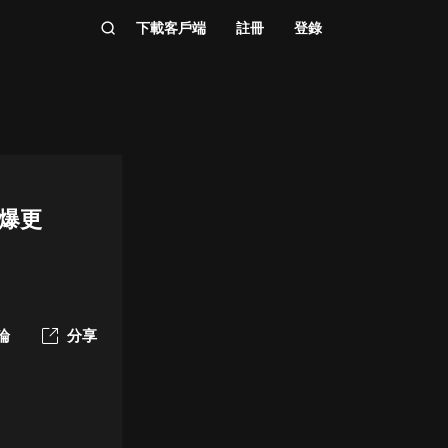
下載客戶端
註冊
登錄
會爆更
論
分享