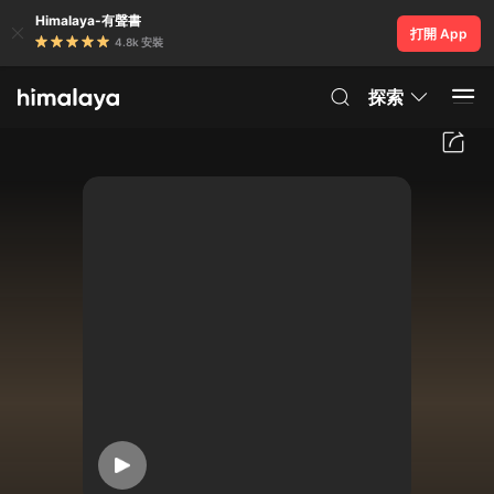
Himalaya-有聲書
打開 App
4.8k 安裝
探索