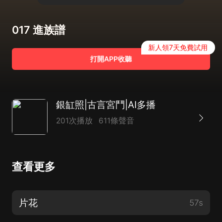
017 進族譜
新人領7天免費試用
打開APP收聽
銀缸照|古言宮鬥|AI多播
201次播放
611條聲音
查看更多
片花
57s