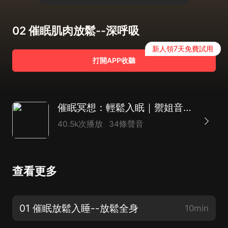
02 催眠肌肉放鬆--深呼吸
新人領7天免費試用
打開APP收聽
催眠冥想：輕鬆入眠｜禦姐音療愈
40.5k次播放
34條聲音
查看更多
01 催眠放鬆入睡--放鬆全身
10min