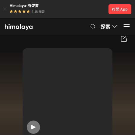
Himalaya-有聲書
打開 App
4.8k 安裝
探索