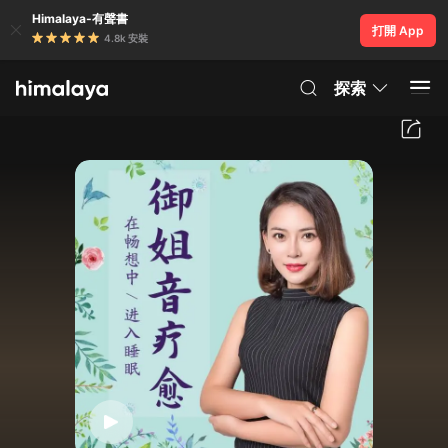
Himalaya-有聲書
打開 App
4.8k 安裝
探索