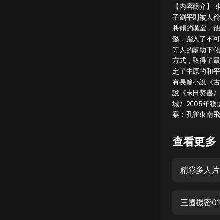
【內容簡介】 
懸疑
子劉平則被人偷
將傾的漢室，他
科幻
懿，踏入了不可
等人的幫助下化
好書精講
方式，取得了最
外語
定了中原的和平
有長篇小說《古
耽美
說《末日焚書》
城》2005年
認知思維
案：孔雀東南飛
人文
查看更多
音樂
粵語
精彩多人片
頭條
娛樂
三國機密01