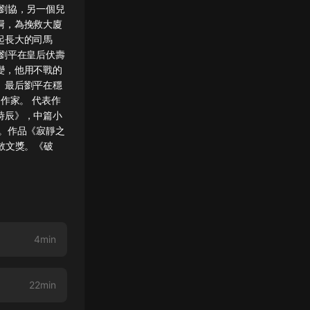
劉協，另一個兒
屙，為挽救大廈
起長大的司馬
劉平在皇后伏壽
變，他用不戰的
。最后劉平在穩
作家。 代表作
時辰》，中篇小
。作品《寂靜之
獎散文獎。《破
4min
22min