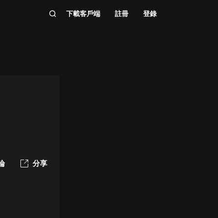
下載客戶端
註冊
登錄
論
分享