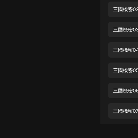
經典名著
三國機密0
人物傳記
電影
三國機密0
生活
英語
三國機密0
日語
三國機密0
課程
少兒教育
三國機密0
二次元
教育培訓
三國機密0
IT科技
汽車