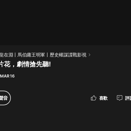
最佳女婿｜都市異能多人有聲劇｜一
種侃侃｜有聲小說
一種侃侃
米小圈上學記:一二三年級 | 暢銷出版
龍在淵丨馬伯庸王明軍丨歷史權謀諜戰影視
物
片花，劇情搶先聽!
米小圈
 MAR 16
破壞者聯盟篇1-4季·猴子警長科學探
案記|寶寶巴士
寶寶巴士
聲音
喜歡
評
大奉打更人丨頭陀淵領銜多人有聲
劇|暢聽全集|王鶴棣、田曦薇主演影
視劇原著|賣報小郎君
頭陀淵講故事
總有這樣的歌只想一個人聽