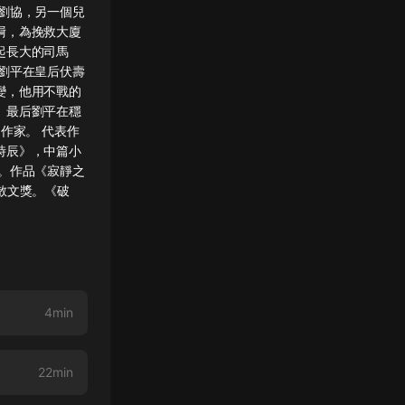
劉協，另一個兒
屙，為挽救大廈
起長大的司馬
劉平在皇后伏壽
變，他用不戰的
。最后劉平在穩
作家。 代表作
時辰》，中篇小
。作品《寂靜之
獎散文獎。《破
4min
22min