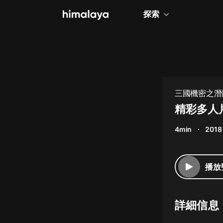
探索
全部
小說
個人成長
三國機密之潛
相聲評書
精彩多人
兒童
4min
2018
歷史
情感治愈
播放
健康養生
商業財經
詳細信息
廣播劇