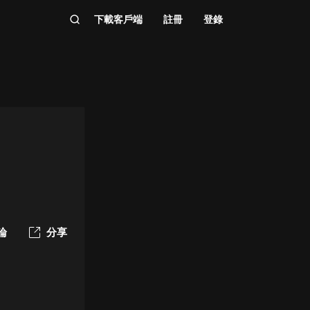
下載客戶端
註冊
登錄
論
分享