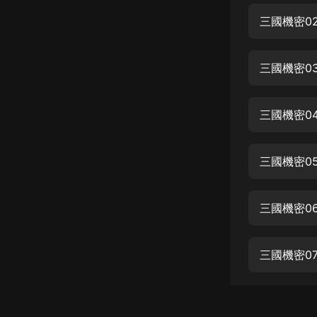
經典名著
三國機密0
人物傳記
電影
三國機密0
生活
英語
三國機密0
日語
三國機密0
課程
少兒教育
三國機密0
二次元
教育培訓
三國機密0
IT科技
汽車