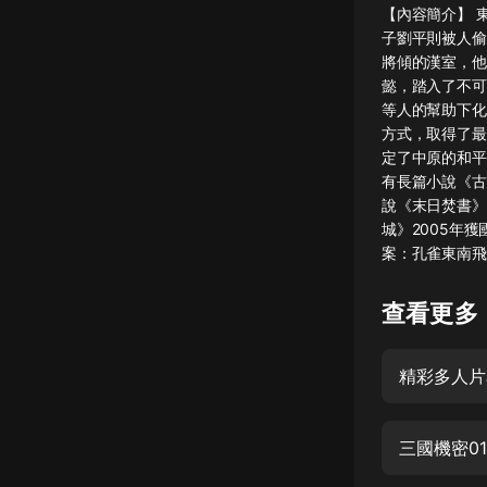
【內容簡介】 
懸疑
子劉平則被人偷
將傾的漢室，他
科幻
懿，踏入了不可
等人的幫助下化
好書精講
方式，取得了最
外語
定了中原的和平
有長篇小說《古
耽美
說《末日焚書》
城》2005年
認知思維
案：孔雀東南飛
人文
查看更多
音樂
粵語
精彩多人片
頭條
娛樂
三國機密01