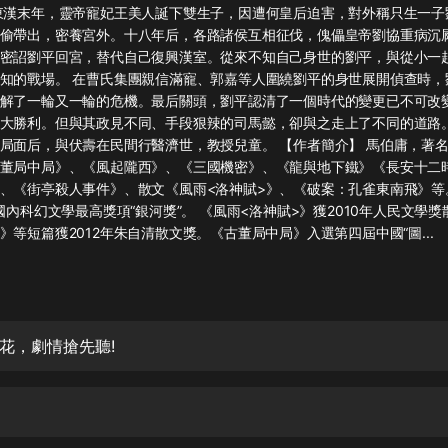
灰姑娘音樂
東漢末年，靈帝寵妃王美人誕下雙生子，因遭何皇后迫害，對外稱只生一子
偷帶出，密養宮外。十八年后，各路諸侯互相征伐，傀儡皇帝劉協重病沉
密詔劉平回宮，替代自己復興漢室。從來不知自己身世的劉平，與從小一
郭德綱於謙相聲全集
知的戰場。 在曹氏集團親信滿寵、郭嘉等人圍繞劉平的身世展開偵查時，
德雲社郭德綱相聲VIP
解了一輪又一輪的危機。最后關頭，劉平認清了一個時代的變更已不可改
大勝利。但與其政見不同、手段狠辣的司馬懿，卻與之走上了不同的道路
安全警長啦咘啦哆·假期篇|新篇章加
局面后，與伏壽在民間行醫濟世，教授兒童。 【作者簡介】 馬伯庸，著名
更|寶寶巴士故事
董局中局》、《風起隴西》、《三國機密》、《龍與地下鐵》《長安十二
寶寶巴士
、《街亭殺人事件》、散文《風雨<洛神賦>》、《破案：孔雀東南飛》等
獲國內科幻文學最高獎項“銀河獎”。 《風雨<洛神賦>》獲2010年人民文學
凡人修仙傳|楊洋主演影視原著|薑廣
濤配音多播版本
》等短篇獲2012年朱自清散文獎。《古董局中局》入選第四屆中國“圖...
光合積木
摸金天師【第一季】（紫襟演播）
有聲的紫襟
花，劇情搶先聽!
無敵六皇子|爆笑穿越|無敵流皇子|安
燃領銜有聲小說
安燃