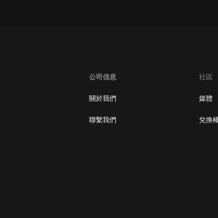
大秦：不裝了，你爹我是秦始皇丨爆
笑穿越丨伍壹劇社多人劇|趙家繼承
人秦朝
伍壹劇社
詭秘之主 | 多人有聲劇丨同名動畫原
著 | 西幻克蘇魯 | 烏賊作品
8082Audio
公司信息
社區
重生1980：開局迎娶姐姐閨蜜丨頭
關於我們
媒體
陀淵領銜丨重生八零丨精品多人有聲
劇
頭陀淵講故事
聯繫我們
兌換
成何體統丨雙穿反套路爆笑爽文丨冷
月淺淺&倔強的小紅丨精品多人有聲
劇
o冷月淺淺o