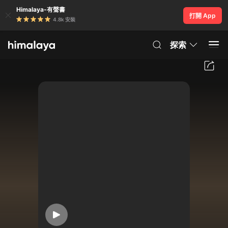
Himalaya-有聲書
打開 App
4.8k 安裝
探索