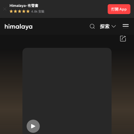
Himalaya-有聲書
打開 App
4.8k 安裝
探索