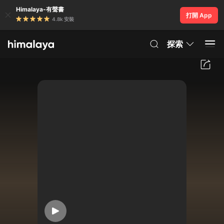
Himalaya-有聲書
打開 App
4.8k 安裝
探索