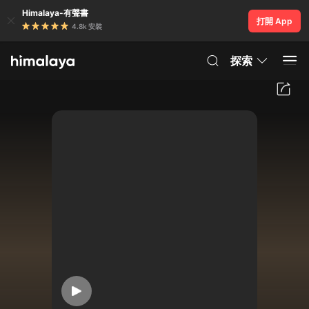
Himalaya-有聲書
打開 App
4.8k 安裝
探索