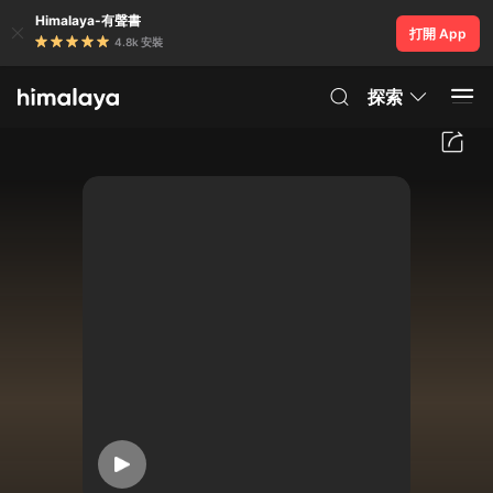
Himalaya-有聲書
打開 App
4.8k 安裝
探索