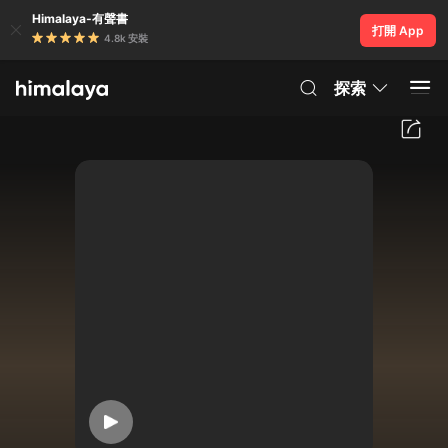
Himalaya-有聲書
打開 App
4.8k 安裝
探索