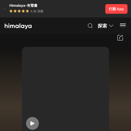
Himalaya-有聲書
打開 App
4.8k 安裝
探索