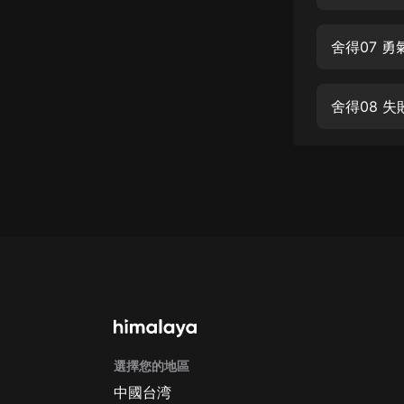
經典名著
人物傳記
舍得07 勇
電影
生活
舍得08 失
英語
日語
課程
少兒教育
二次元
教育培訓
IT科技
選擇您的地區
汽車
中國台湾