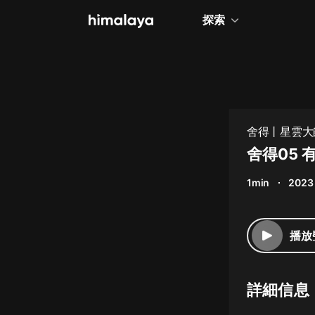
探索
全部
小說
個人成長
舍得丨星雲大
相聲評書
舍得05 
兒童
1min
2023
歷史
情感治愈
播放
健康養生
商業財經
詳細信息
廣播劇