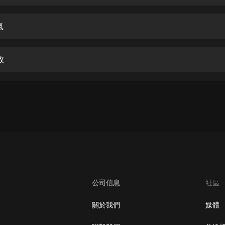
生命科學篇1-2·猴子警長科學探案記|
寶寶巴士科普
寶寶巴士
氣
【新民間劇場】我的老千江湖｜ 有聲
的紫襟｜ 魔幻千手
敗
有聲的紫襟
《夜色鋼琴曲》
夜色鋼琴曲趙海洋
太荒吞天訣丨熱血玄幻丨紫襟領銜有
聲劇
有聲的紫襟
嫡女貴嫁 | 一刀蘇蘇團隊制作 | 古言
宮鬥重生爽文 多人有聲劇
公司信息
社區
一刀蘇蘇
中國大案紀實 | 每日一驚案！真實案
關於我們
媒體
件恐怖刑偵尚文
大舌頭尚文