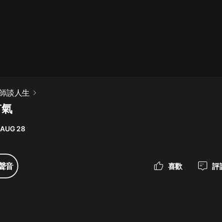
最佳女婿｜都市異能多人有聲劇｜一
種侃侃｜有聲小說
一種侃侃
米小圈上學記:一二三年級 | 暢銷出版
師談人生
物
有氣
米小圈
 AUG 28
破壞者聯盟篇1-4季·猴子警長科學探
案記|寶寶巴士
寶寶巴士
聲音
喜歡
評
大奉打更人丨頭陀淵領銜多人有聲
劇|暢聽全集|王鶴棣、田曦薇主演影
視劇原著|賣報小郎君
頭陀淵講故事
總有這樣的歌只想一個人聽