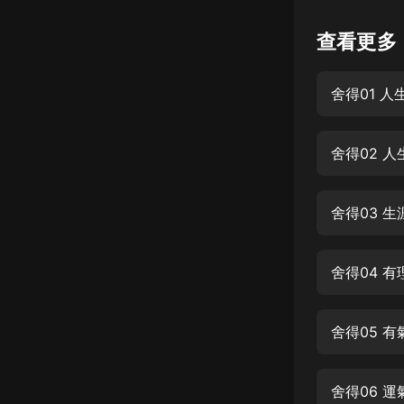
懸疑
查看更多
科幻
舍得01 人
好書精講
外語
舍得02 人
耽美
認知思維
舍得03 生
人文
音樂
舍得04 有
粵語
舍得05 有
頭條
娛樂
舍得06 運