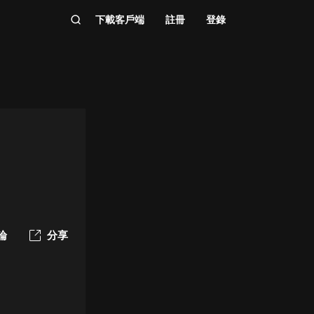
下載客戶端
註冊
登錄
論
分享