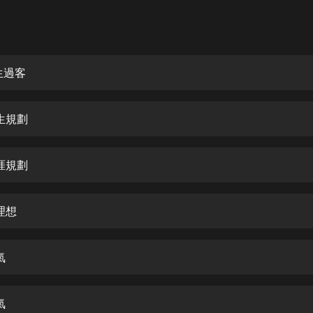
灰姑娘音樂
郭德綱於謙相聲全集
德雲社郭德綱相聲VIP
生過客
安全警長啦咘啦哆·假期篇|新篇章加
更|寶寶巴士故事
生規劃
寶寶巴士
凡人修仙傳|楊洋主演影視原著|薑廣
濤配音多播版本
涯規劃
光合積木
理想
摸金天師【第一季】（紫襟演播）
有聲的紫襟
氣
無敵六皇子|爆笑穿越|無敵流皇子|安
燃領銜有聲小說
安燃
氣