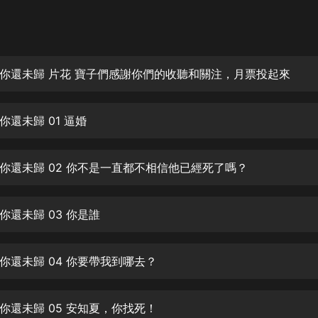
灰姑娘音樂
郭德綱於謙相聲全集
德雲社郭德綱相聲VIP
你還未歸 片花 寶子們感謝你們的收聽和關注，月票投起來
安全警長啦咘啦哆·假期篇|新篇章加
更|寶寶巴士故事
你還未歸 01 逼婚
寶寶巴士
凡人修仙傳|楊洋主演影視原著|薑廣
濤配音多播版本
你還未歸 02 你不是一直都不相信他已經死了嗎？
光合積木
你還未歸 03 你是誰
摸金天師【第一季】（紫襟演播）
有聲的紫襟
你還未歸 04 你要帶我到哪去？
無敵六皇子|爆笑穿越|無敵流皇子|安
燃領銜有聲小說
安燃
你還未歸 05 安知夏，你找死！