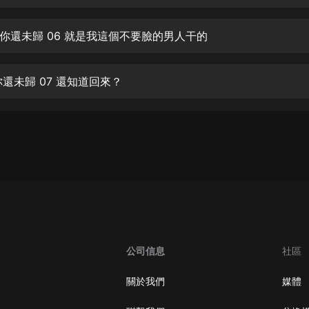
生命科學篇1-2·猴子警長科學探案記|
寶寶巴士科普
寶寶巴士
你還未歸 06 就是我這個不要臉的男人干的
【新民間劇場】我的老千江湖｜ 有聲
的紫襟｜ 魔幻千手
你還未歸 07 還知道回來？
有聲的紫襟
《夜色鋼琴曲》
夜色鋼琴曲趙海洋
太荒吞天訣丨熱血玄幻丨紫襟領銜有
聲劇
有聲的紫襟
嫡女貴嫁 | 一刀蘇蘇團隊制作 | 古言
宮鬥重生爽文 多人有聲劇
公司信息
社區
一刀蘇蘇
中國大案紀實 | 每日一驚案！真實案
關於我們
媒體
件恐怖刑偵尚文
大舌頭尚文