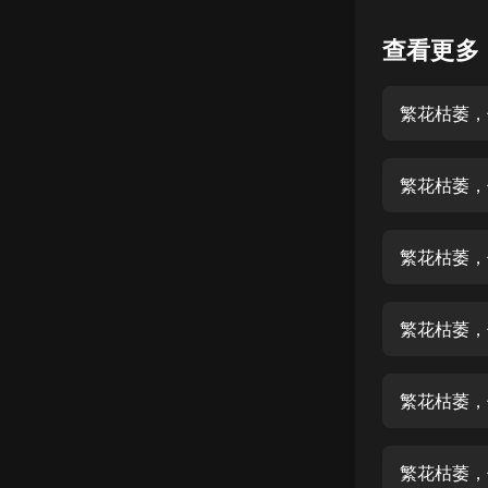
懸疑
查看更多
科幻
繁花枯萎，
好書精講
外語
繁花枯萎，
耽美
認知思維
繁花枯萎，
人文
音樂
繁花枯萎，
粵語
繁花枯萎，
頭條
娛樂
繁花枯萎，