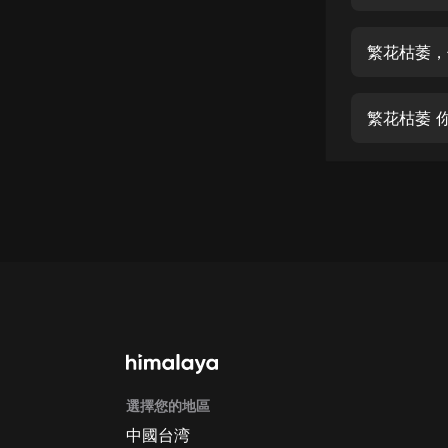
經典名著
人物傳記
繁花枯萎，
電影
生活
繁花枯萎 
英語
日語
課程
少兒教育
二次元
教育培訓
IT科技
選擇您的地區
汽車
中國台湾