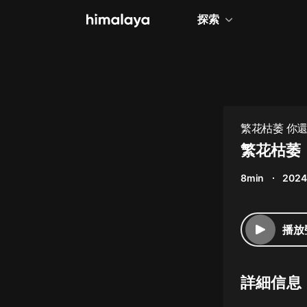
探索
全部
小說
個人成長
繁花枯萎 你還
相聲評書
繁花枯萎
兒童
8min
2024
歷史
情感治愈
播放
健康養生
商業財經
詳細信息
廣播劇