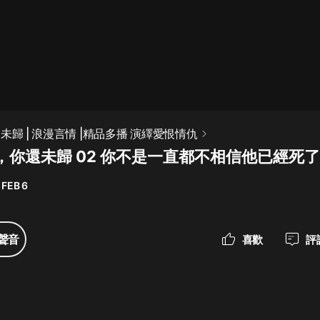
最佳女婿｜都市異能多人有聲劇｜一
種侃侃｜有聲小說
一種侃侃
米小圈上學記:一二三年級 | 暢銷出版
未歸 | 浪漫言情 |精品多播 演繹愛恨情仇
物
，你還未歸 02 你不是一直都不相信他已經死
米小圈
 FEB 6
破壞者聯盟篇1-4季·猴子警長科學探
案記|寶寶巴士
寶寶巴士
聲音
喜歡
評
大奉打更人丨頭陀淵領銜多人有聲
劇|暢聽全集|王鶴棣、田曦薇主演影
視劇原著|賣報小郎君
頭陀淵講故事
總有這樣的歌只想一個人聽