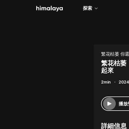
探索
全部
小說
個人成長
繁花枯萎 你還
相聲評書
繁花枯萎
起來
兒童
2min
2024
歷史
情感治愈
播放
健康養生
商業財經
詳細信息
廣播劇