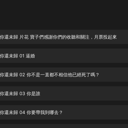
灰姑娘音樂
郭德綱於謙相聲全集
德雲社郭德綱相聲VIP
你還未歸 片花 寶子們感謝你們的收聽和關注，月票投起來
安全警長啦咘啦哆·假期篇|新篇章加
更|寶寶巴士故事
寶寶巴士
你還未歸 01 逼婚
凡人修仙傳|楊洋主演影視原著|薑廣
濤配音多播版本
光合積木
你還未歸 02 你不是一直都不相信他已經死了嗎？
摸金天師【第一季】（紫襟演播）
有聲的紫襟
你還未歸 03 你是誰
無敵六皇子|爆笑穿越|無敵流皇子|安
你還未歸 04 你要帶我到哪去？
燃領銜有聲小說
安燃