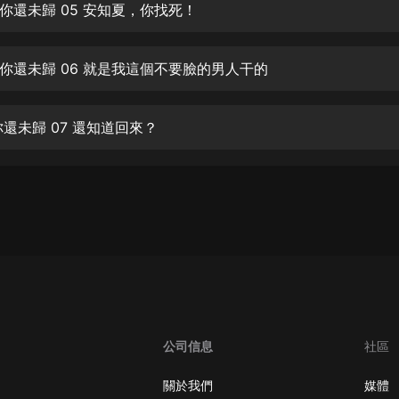
生命科學篇1-2·猴子警長科學探案記|
你還未歸 05 安知夏，你找死！
寶寶巴士科普
寶寶巴士
你還未歸 06 就是我這個不要臉的男人干的
【新民間劇場】我的老千江湖｜ 有聲
的紫襟｜ 魔幻千手
有聲的紫襟
你還未歸 07 還知道回來？
《夜色鋼琴曲》
夜色鋼琴曲趙海洋
太荒吞天訣丨熱血玄幻丨紫襟領銜有
聲劇
有聲的紫襟
嫡女貴嫁 | 一刀蘇蘇團隊制作 | 古言
宮鬥重生爽文 多人有聲劇
一刀蘇蘇
公司信息
社區
中國大案紀實 | 每日一驚案！真實案
件恐怖刑偵尚文
關於我們
媒體
大舌頭尚文