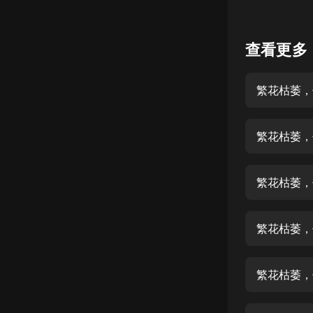
懸疑
查看更多
科幻
好書精講
繁花枯萎，
外語
耽美
繁花枯萎，
認知思維
人文
繁花枯萎，
音樂
繁花枯萎，
粵語
頭條
繁花枯萎，
娛樂