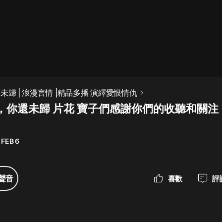
最佳女婿｜都市異能多人有聲劇｜一
種侃侃｜有聲小說
一種侃侃
米小圈上學記:一二三年級 | 暢銷出版
未歸 | 浪漫言情 |精品多播 演繹愛恨情仇
物
，你還未歸 片花 寶子們感謝你們的收聽和關注
米小圈
破壞者聯盟篇1-4季·猴子警長科學探
案記|寶寶巴士
 FEB 6
寶寶巴士
大奉打更人丨頭陀淵領銜多人有聲
聲音
喜歡
評
劇|暢聽全集|王鶴棣、田曦薇主演影
視劇原著|賣報小郎君
頭陀淵講故事
總有這樣的歌只想一個人聽