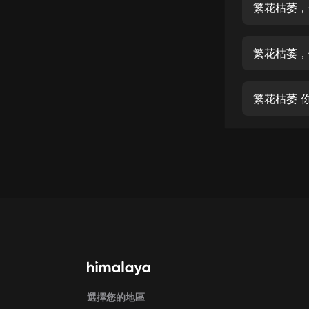
經典名著
繁花枯萎，
人物傳記
繁花枯萎，
電影
生活
繁花枯萎 
英語
日語
課程
少兒教育
二次元
教育培訓
IT科技
汽車
選擇您的地區