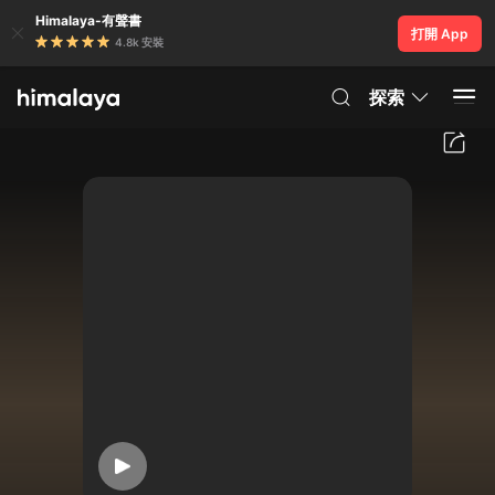
Himalaya-有聲書
打開 App
4.8k 安裝
探索