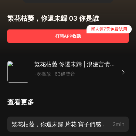
繁花枯萎，你還未歸 03 你是誰
新人領7天免費試用
打開APP收聽
繁花枯萎 你還未歸 | 浪漫言情 |精品多播 演繹愛恨情仇
-次播放
63條聲音
查看更多
繁花枯萎，你還未歸 片花 寶子們感謝你們的收聽和關注，月票投起來
2min