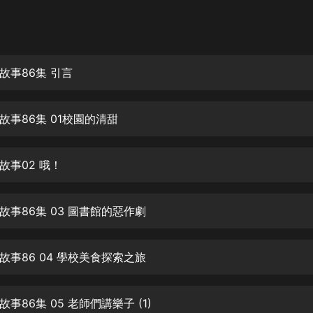
灰姑娘音樂
郭德綱於謙相聲全集
德雲社郭德綱相聲VIP
故事86集 引言
安全警長啦咘啦哆·假期篇|新篇章加
更|寶寶巴士故事
故事86集 01校園的清甜
寶寶巴士
凡人修仙傳|楊洋主演影視原著|薑廣
濤配音多播版本
故事02 哦！
光合積木
故事86集 03 圖書館的惡作劇
摸金天師【第一季】（紫襟演播）
有聲的紫襟
故事86 04 學校美食探索之旅
無敵六皇子|爆笑穿越|無敵流皇子|安
燃領銜有聲小說
安燃
事86集 05 老師們講樂子 (1)