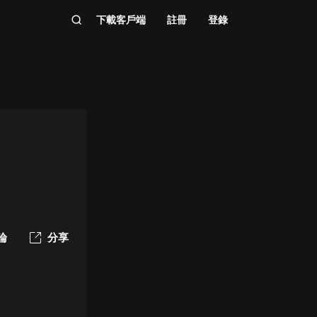
下載客戶端
註冊
登錄
論
分享