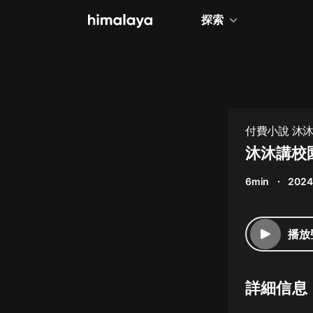
探索
全部
小說
個人成長
付費小說 沐
相聲評書
沐沐講校園
兒童
6min
2024
歷史
情感治愈
播放
健康養生
商業財經
詳細信息
廣播劇