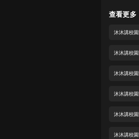
懸疑
查看更多
科幻
沐沐講校園
好書精講
外語
沐沐講校園
耽美
認知思維
沐沐講校園
人文
音樂
沐沐講校園
粵語
沐沐講校園
頭條
娛樂
沐沐講校園故