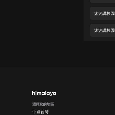
經典名著
人物傳記
沐沐講校園
電影
生活
沐沐講校園
英語
日語
課程
少兒教育
二次元
教育培訓
IT科技
選擇您的地區
汽車
中國台湾