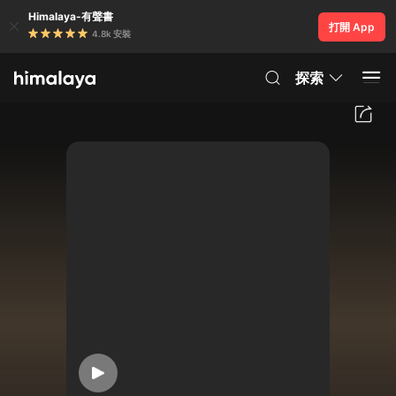
Himalaya-有聲書
打開 App
4.8k 安裝
探索