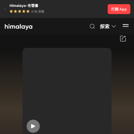
Himalaya-有聲書
打開 App
4.8k 安裝
探索