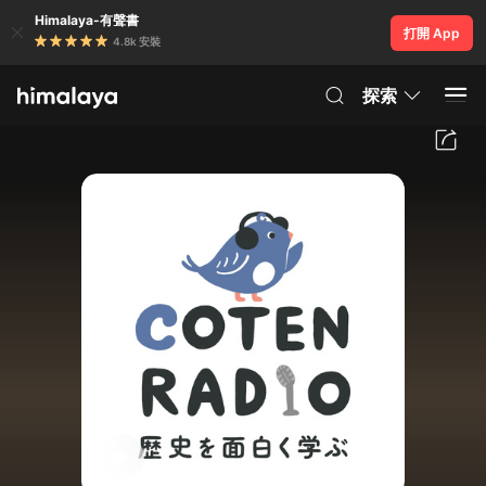
Himalaya-有聲書
打開 App
4.8k 安裝
探索