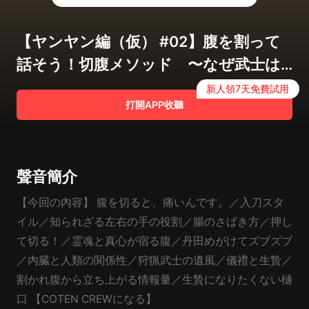
【ヤンヤン編（仮） #02】腹を割って
話そう！切腹メソッド 〜なぜ武士は
腹を切るのか？〜【COTEN RADIO】
新人領7天免費試用
打開APP收聽
聲音簡介
【今回の內容】 腹を切ると、痛いんです。／入刀スタ
イル／知られざる左右の手の役割／腸のさばき方／押し
て切る！／霊魂と真心が宿る腹／丹田めがけてズブズブ
／內臓と人類の関係性／狩猟武士の遺風／儀禮と生贄／
割かれ腹から立ち上がる情報量／生贄になりたくない樋
口 【COTEN CREWになる】