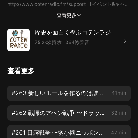
http://www.cotenradio.fm/support 【イベント&キャン
ペーン】 https://cotenradio.fm/campaign/ ーーーー
查看更多
【切腹の歴史 參考文獻】
https://www.valuebooks.jp/shelf-
歴史を面白く學ぶコテンラジオ （COTEN RADIO）
items/folder/746291b9f45184f ーーーー 【出演
75.2k次播放
364條聲音
&Twitter】 株式會社COTEN 深井龍之介 @CotenFukai
株式會社COTEN 楊睿之 @AcYang5 株式會社BOOK 樋
口聖典 @HiguchiKi 【公式Twitterアカウント】
查看更多
@CotenRadio 【公式LINEスタンプ】
https://bit.ly/2yzcJoV 【參考文獻（隨時更新）】
https://cotenradio.fm/references/ 【収録】 いいかね
#263 新しいルールを作るのは誰だ!? 日本の近代國家化で広がる極東の亀裂【COTEN RADIO】
41min
Palette http://palette.jp.net 【YouTubeでも配信中】
http://urx2.nu/Y1U2 【コテンラジオへお便り】
#262 戦慄のアヘン戦爭 〜ドラッグに揺れるアジア情勢とある幕末志士の開眼〜【COTEN RADIO】
32min
https://cotenradio.fm/feedback/
#261 日露戦爭 〜弱小國ニッポンが見出した勝利への布石〜【COTEN RADIO】
42min