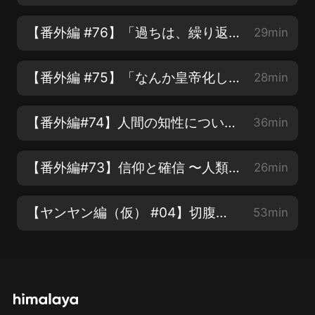
【番外編 #76】「過ちは、繰り返すな…！」畫一的思考からの脫卻を図る僕たちの採用活動【COTEN RADIO】
29min
【番外編 #75】「なんか皇帝化してない？」リスナーからのご指摘にコテン深井がズバリお答えします！【COTEN RADIO】
28min
【番外編#74】人間の知性について 〜ひとくくりにできない才能と広がる未來への可能性〜【COTEN RADIO】
36min
【番外編#73】信仰と確信 〜人類と世界を理解する為に必要な宗教のアレコレ〜【COTEN RADIO】
26min
【ヤンヤン編（仮） #04】切腹の美學 〜武士が武士であるために〜【COTEN RADIO】
53min