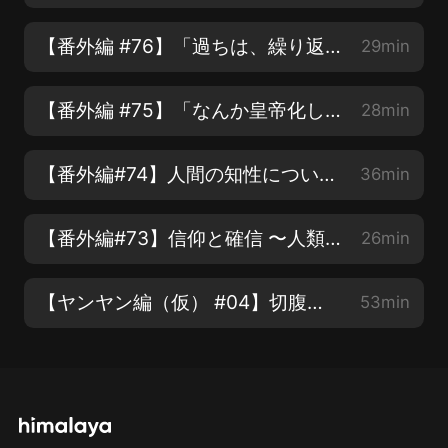
【番外編 #76】「過ちは、繰り返すな…！」畫一的思考からの脫卻を図る僕たちの採用活動【COTEN RADIO】
29min
【番外編 #75】「なんか皇帝化してない？」リスナーからのご指摘にコテン深井がズバリお答えします！【COTEN RADIO】
28min
【番外編#74】人間の知性について 〜ひとくくりにできない才能と広がる未來への可能性〜【COTEN RADIO】
36min
【番外編#73】信仰と確信 〜人類と世界を理解する為に必要な宗教のアレコレ〜【COTEN RADIO】
26min
【ヤンヤン編（仮） #04】切腹の美學 〜武士が武士であるために〜【COTEN RADIO】
53min