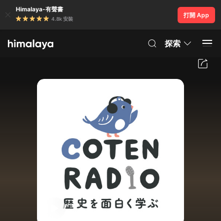
Himalaya-有聲書
打開 App
4.8k 安裝
探索