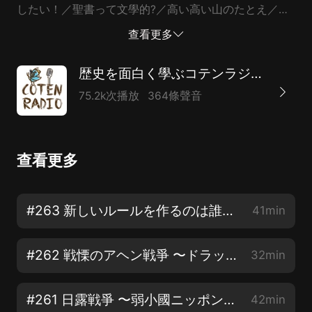
したい！／聖書って文學的?／高い高い山のたとえ／マ
スジド見學の思い出／放送する可能性／宗教を知れば映
查看更多
畫や文學をもっと楽しめるのでは 【COTEN CREWにな
る】http://www.cotenradio.fm/support 【イベント&キ
歴史を面白く學ぶコテンラジオ （COTEN RADIO）
ャンペーン】 https://cotenradio.fm/campaign/ ーーー
75.2k次播放
364條聲音
ー 【出演&Twitter】 株式會社COTEN 深井龍之介
@CotenFukai 株式會社COTEN 楊睿之 @AcYang5 株式
會社BOOK 樋口聖典 @HiguchiKi 【公式Twitterアカウ
查看更多
ント】 @CotenRadio 【公式LINEスタンプ】
https://bit.ly/2yzcJoV 【參考文獻（隨時更新）】
https://cotenradio.fm/references/ 【収録】 いいかね
#263 新しいルールを作るのは誰だ!? 日本の近代國家化で広がる極東の亀裂【COTEN RADIO】
41min
Palette http://palette.jp.net 【YouTubeでも配信中】
http://urx2.nu/Y1U2 【コテンラジオへお便り】
#262 戦慄のアヘン戦爭 〜ドラッグに揺れるアジア情勢とある幕末志士の開眼〜【COTEN RADIO】
32min
https://cotenradio.fm/feedback/
#261 日露戦爭 〜弱小國ニッポンが見出した勝利への布石〜【COTEN RADIO】
42min