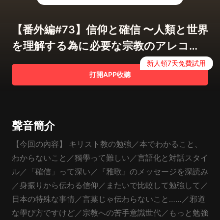
【番外編#73】信仰と確信 〜人類と世界
を理解する為に必要な宗教のアレコレ
〜【COTEN RADIO】
新人領7天免費試用
打開APP收聽
聲音簡介
【今回の內容】 キリスト教の勉強／本でわかること、
わからないこと／獨學って難しい／言語化と対話スタイ
ル／「確信」って深い／『雅歌』のメッセージを深読み
／身振りから伝わる信仰／またいで比較して勉強して／
日本の特殊な事情／言葉じゃ伝わらないこと……／邪道
な學び方ですけど／宗教への苦手意識世代／もっと勉強