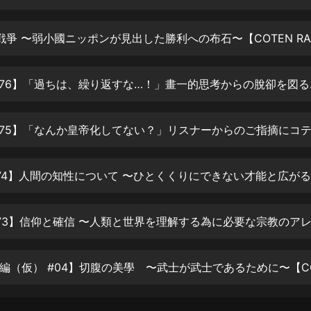
生命科學篇1-2·猴子警長科學探案記|
寶寶巴士科普
寶寶巴士
【新民間劇場】我的老千江湖｜ 有聲
的紫襟｜ 魔幻千手
【番外編 #76
有聲的紫襟
《夜色鋼琴曲》
夜色鋼琴曲趙海洋
太荒吞天訣丨熱血玄幻丨紫襟領銜有
聲劇
有聲的紫襟
嫡女貴嫁 | 一刀蘇蘇團隊制作 | 古言
宮鬥重生爽文 多人有聲劇
一刀蘇蘇
中國大案紀實 | 每日一驚案！真實案
件恐怖刑偵尚文
大舌頭尚文