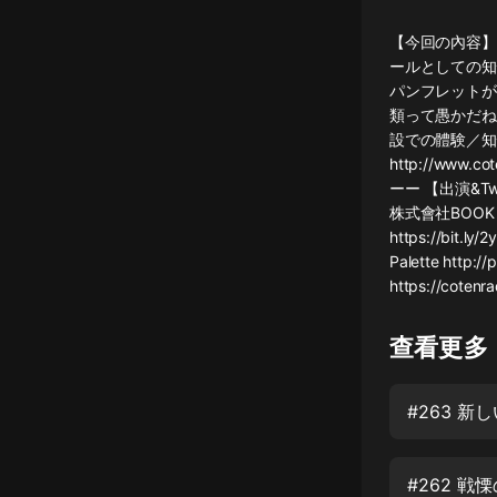
懸疑
【今回の內容】
ールとしての知
科幻
パンフレットが
類って愚かだね
好書精講
設での體験／知
外語
http://www.c
ーー 【出演&Twi
耽美
株式會社BOOK 樋
https://bit
認知思維
Palette htt
https://cotenr
人文
音樂
查看更多
粵語
頭條
娛樂