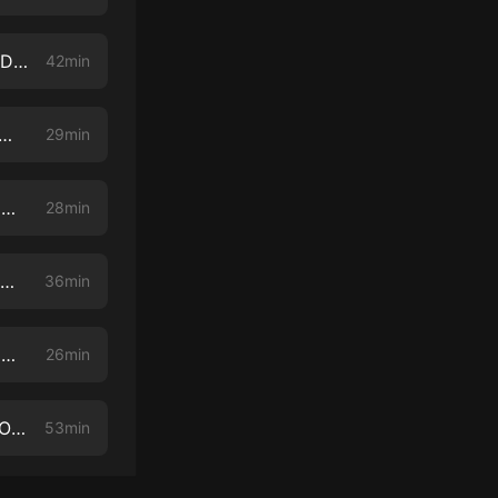
#261 日露戦爭 〜弱小國ニッポンが見出した勝利への布石〜【COTEN RADIO】
42min
】「過ちは、繰り返すな…！」畫一的思考からの脫卻を図る僕たちの採用活動【COTEN RADIO】
29min
【番外編 #75】「なんか皇帝化してない？」リスナーからのご指摘にコテン深井がズバリお答えします！【COTEN RADIO】
28min
【番外編#74】人間の知性について 〜ひとくくりにできない才能と広がる未來への可能性〜【COTEN RADIO】
36min
【番外編#73】信仰と確信 〜人類と世界を理解する為に必要な宗教のアレコレ〜【COTEN RADIO】
26min
【ヤンヤン編（仮） #04】切腹の美學 〜武士が武士であるために〜【COTEN RADIO】
53min