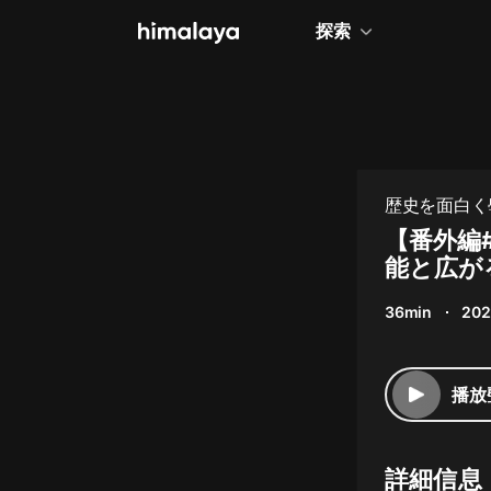
探索
全部
小說
個人成長
歴史を面白く學
相聲評書
【番外編
能と広がる
兒童
36min
202
歷史
情感治愈
播放
健康養生
商業財經
詳細信息
廣播劇