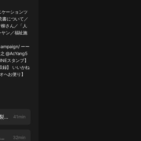
ニケーションツ
読書について／
青柳さん／「人
ンヤン／福祉施
campaign/ ーー
之 @AcYang5
式LINEスタンプ】
s/ 【収録】 いいかね
テンラジオへお便り】
#263 新しいルールを作るのは誰だ!? 日本の近代國家化で広がる極東の亀裂【COTEN RADIO】
41min
#262 戦慄のアヘン戦爭 〜ドラッグに揺れるアジア情勢とある幕末志士の開眼〜【COTEN RADIO】
32min