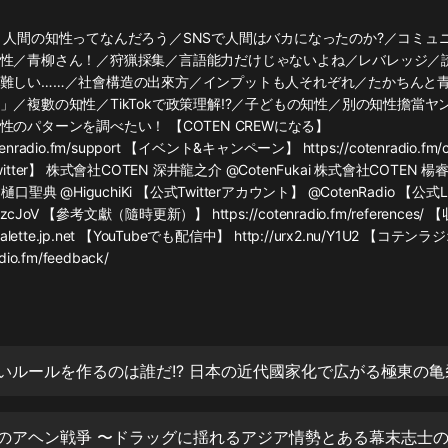
灰姑娘音樂
 人間の知性ってなんだろう／SNSで人間はバカになったのか?／コミュ
性／青柳さん！／狩猟採集／言語能力だけじゃないよね／レバレッジ／
郭德綱於謙相聲全集
難しい……／社會構造の出來方／インプットも人それぞれ／たかちんと
德雲社郭德綱相聲VIP
」／複數の知性／TikTokで政策理解!?／子どもの知性／別の知性擔當ヤ
性のパターンを調べたい！ 【COTEN CREWになる】
安全警長啦咘啦哆·假期篇|新篇章加
otenradio.fm/support 【イベント&キャンペーン】 https://cotenradio.fm/
更|寶寶巴士故事
tter】 株式會社COTEN 深井龍之介 @CotenFukai 株式會社COTEN 楊睿
寶寶巴士
口聖典 @HiguchiKi 【公式Twitterアカウント】 @CotenRadio 【公
.ly/2yzcJoV 【參考文獻（隨時更新）】 https://cotenradio.fm/reference
凡人修仙傳|楊洋主演影視原著|薑廣
濤配音多播版本
p://palette.jp.net 【YouTubeでも配信中】 http://urx2.nu/Y1U2 【コ
光合積木
adio.fm/feedback/
摸金天師【第一季】（紫襟演播）
有聲的紫襟
無敵六皇子|爆笑穿越|無敵流皇子|安
燃領銜有聲小說
安燃