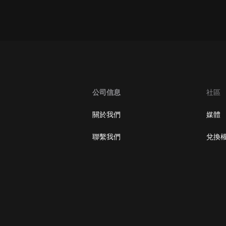
大秦：不裝了，你爹我是秦始皇丨爆
笑穿越丨伍壹劇社多人劇|趙家繼承
人秦朝
伍壹劇社
詭秘之主 | 多人有聲劇丨同名動畫原
著 | 西幻克蘇魯 | 烏賊作品
8082Audio
公司信息
社區
重生1980：開局迎娶姐姐閨蜜丨頭
陀淵領銜丨重生八零丨精品多人有聲
關於我們
媒體
劇
頭陀淵講故事
聯繫我們
兌換
成何體統丨雙穿反套路爆笑爽文丨冷
月淺淺&倔強的小紅丨精品多人有聲
劇
o冷月淺淺o