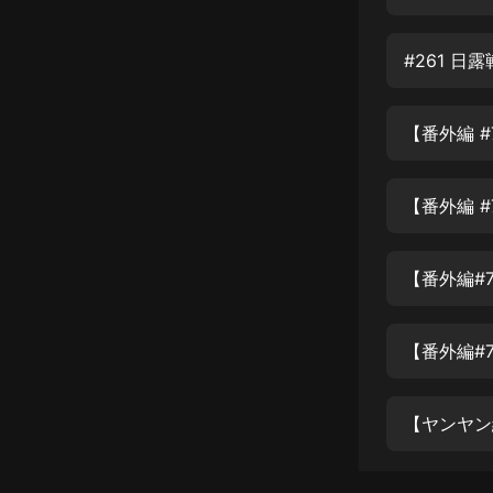
經典名著
人物傳記
電影
生活
英語
日語
課程
少兒教育
二次元
教育培訓
IT科技
汽車