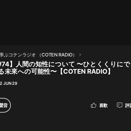
最佳女婿｜都市異能多人有聲劇｜一
種侃侃｜有聲小說
一種侃侃
米小圈上學記:一二三年級 | 暢銷出版
ぶコテンラジオ （COTEN RADIO）
物
#74】人間の知性について 〜ひとくくりに
米小圈
未來への可能性〜【COTEN RADIO】
破壞者聯盟篇1-4季·猴子警長科學探
案記|寶寶巴士
2 JUN 29
寶寶巴士
大奉打更人丨頭陀淵領銜多人有聲
聲音
喜歡
評
劇|暢聽全集|王鶴棣、田曦薇主演影
視劇原著|賣報小郎君
頭陀淵講故事
總有這樣的歌只想一個人聽