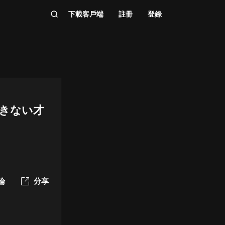
下載客戶端
註冊
登錄
できない才
論
分享