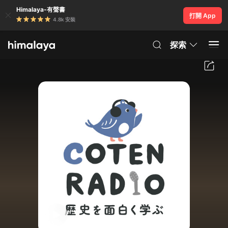
Himalaya-有聲書
打開 App
4.8k 安裝
探索