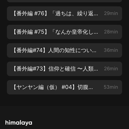
【番外編 #76】「過ちは、繰り返すな…！」畫一的思考からの脫卻を図る僕たちの採用活動【COTEN RADIO】
29min
【番外編 #75】「なんか皇帝化してない？」リスナーからのご指摘にコテン深井がズバリお答えします！【COTEN RADIO】
28min
【番外編#74】人間の知性について 〜ひとくくりにできない才能と広がる未來への可能性〜【COTEN RADIO】
36min
【番外編#73】信仰と確信 〜人類と世界を理解する為に必要な宗教のアレコレ〜【COTEN RADIO】
26min
【ヤンヤン編（仮） #04】切腹の美學 〜武士が武士であるために〜【COTEN RADIO】
53min