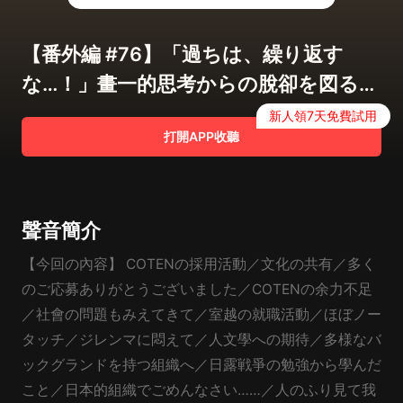
【番外編 #76】「過ちは、繰り返す
な…！」畫一的思考からの脫卻を図る僕
たちの採用活動【COTEN RADIO】
新人領7天免費試用
打開APP收聽
聲音簡介
【今回の內容】 COTENの採用活動／文化の共有／多く
のご応募ありがとうございました／COTENの余力不足
／社會の問題もみえてきて／室越の就職活動／ほぼノー
タッチ／ジレンマに悶えて／人文學への期待／多様なバ
ックグランドを持つ組織へ／日露戦爭の勉強から學んだ
こと／日本的組織でごめんなさい……／人のふり見て我