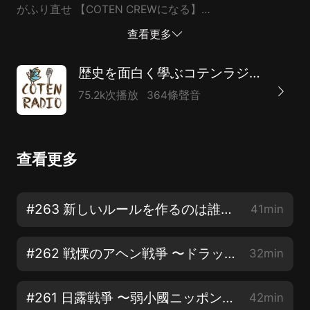
がふり直せ 【COTEN CREWになる】
http://www.cotenradio.fm/support 【イベント&キャン
查看更多
ペーン】 https://cotenradio.fm/campaign/ ーーーー
【出演&Twitter】 株式會社COTEN 深井龍之介
歴史を面白く學ぶコテンラジオ （COTEN RADIO）
@CotenFukai 株式會社COTEN 楊睿之 @AcYang5 株式
75.2k次播放
364條聲音
會社BOOK 樋口聖典 @HiguchiKi 【公式Twitterアカウ
ント】 @CotenRadio 【公式LINEスタンプ】
https://bit.ly/2yzcJoV 【參考文獻（隨時更新）】
查看更多
https://cotenradio.fm/references/ 【収録】 いいかね
Palette http://palette.jp.net 【YouTubeでも配信中】
http://urx2.nu/Y1U2 【コテンラジオへお便り】
#263 新しいルールを作るのは誰だ!? 日本の近代國家化で広がる極東の亀裂【COTEN RADIO】
41min
https://cotenradio.fm/feedback/
#262 戦慄のアヘン戦爭 〜ドラッグに揺れるアジア情勢とある幕末志士の開眼〜【COTEN RADIO】
32min
#261 日露戦爭 〜弱小國ニッポンが見出した勝利への布石〜【COTEN RADIO】
42min