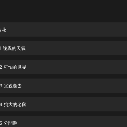
灰姑娘音樂
郭德綱於謙相聲全集
德雲社郭德綱相聲VIP
片花
安全警長啦咘啦哆·假期篇|新篇章加
更|寶寶巴士故事
1 詭異的天氣
寶寶巴士
凡人修仙傳|楊洋主演影視原著|薑廣
濤配音多播版本
2 可怕的世界
光合積木
3 父親逝去
摸金天師【第一季】（紫襟演播）
有聲的紫襟
4 狗大的老鼠
無敵六皇子|爆笑穿越|無敵流皇子|安
燃領銜有聲小說
安燃
5 分開跑