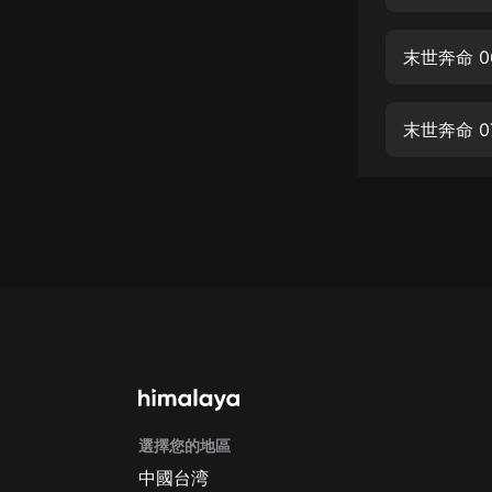
經典名著
人物傳記
末世奔命 
電影
生活
末世奔命 0
英語
日語
課程
少兒教育
二次元
教育培訓
IT科技
選擇您的地區
汽車
中國台湾