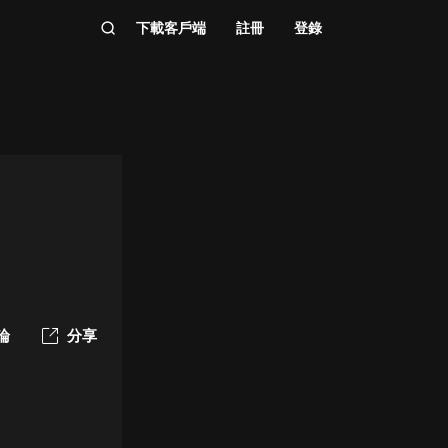
下載客戶端
註冊
登錄
論
分享