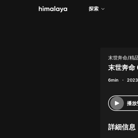
探索
全部
小說
個人成長
末世奔命/精
相聲評書
末世奔命 
兒童
6min
2023
歷史
情感治愈
播放
健康養生
商業財經
詳細信息
廣播劇