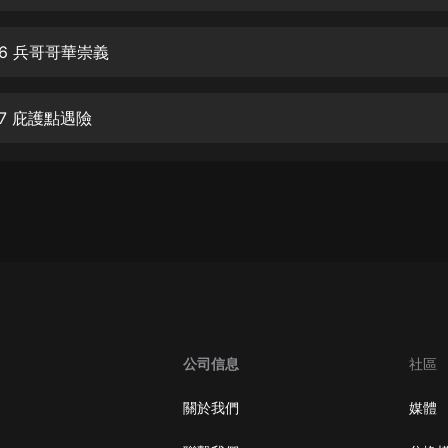
生命科學篇1-2·猴子警長科學探案記|
寶寶巴士科普
寶寶巴士
06 兵哥哥華崇義
【新民間劇場】我的老千江湖｜ 有聲
的紫襟｜ 魔幻千手
7 庇護點遇險
有聲的紫襟
《夜色鋼琴曲》
夜色鋼琴曲趙海洋
太荒吞天訣丨熱血玄幻丨紫襟領銜有
聲劇
有聲的紫襟
嫡女貴嫁 | 一刀蘇蘇團隊制作 | 古言
宮鬥重生爽文 多人有聲劇
公司信息
社區
一刀蘇蘇
中國大案紀實 | 每日一驚案！真實案
關於我們
媒體
件恐怖刑偵尚文
大舌頭尚文