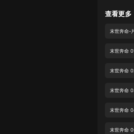
懸疑
查看更多
科幻
末世奔命-
好書精講
外語
末世奔命 0
耽美
認知思維
末世奔命 0
人文
音樂
末世奔命 0
粵語
末世奔命 0
頭條
娛樂
末世奔命 0