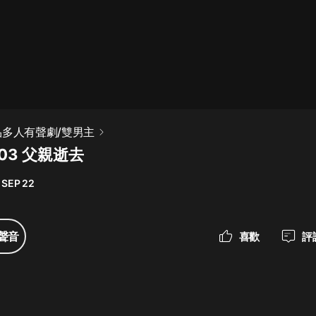
最佳女婿｜都市異能多人有聲劇｜一
種侃侃｜有聲小說
一種侃侃
米小圈上學記:一二三年級 | 暢銷出版
品多人有聲劇/雙男主
物
03 父親逝去
米小圈
 SEP 22
破壞者聯盟篇1-4季·猴子警長科學探
案記|寶寶巴士
寶寶巴士
聲音
喜歡
評
大奉打更人丨頭陀淵領銜多人有聲
劇|暢聽全集|王鶴棣、田曦薇主演影
視劇原著|賣報小郎君
頭陀淵講故事
總有這樣的歌只想一個人聽