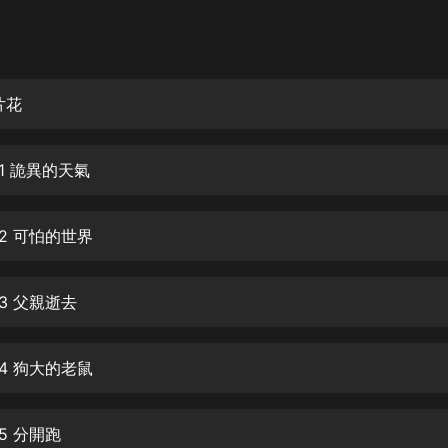
灰姑娘音樂
郭德綱於謙相聲全集
德雲社郭德綱相聲VIP
片花
安全警長啦咘啦哆·假期篇|新篇章加
更|寶寶巴士故事
1 詭異的天氣
寶寶巴士
凡人修仙傳|楊洋主演影視原著|薑廣
濤配音多播版本
2 可怕的世界
光合積木
3 父親逝去
摸金天師【第一季】（紫襟演播）
有聲的紫襟
4 狗大的老鼠
無敵六皇子|爆笑穿越|無敵流皇子|安
燃領銜有聲小說
安燃
5 分開跑