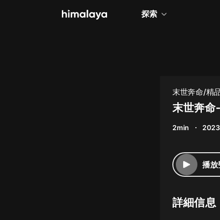
探索
全部
小說
個人成長
末世奔命/精
相聲評書
末世奔命
兒童
2min
2023
歷史
情感治愈
播放
健康養生
商業財經
詳細信息
廣播劇