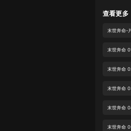
懸疑
查看更多
科幻
末世奔命-
好書精講
外語
末世奔命 0
耽美
認知思維
末世奔命 0
人文
音樂
末世奔命 0
粵語
末世奔命 0
頭條
娛樂
末世奔命 0