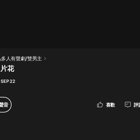
最佳女婿｜都市異能多人有聲劇｜一
種侃侃｜有聲小說
一種侃侃
米小圈上學記:一二三年級 | 暢銷出版
品多人有聲劇/雙男主
物
-片花
米小圈
 SEP 22
破壞者聯盟篇1-4季·猴子警長科學探
案記|寶寶巴士
寶寶巴士
聲音
喜歡
評
大奉打更人丨頭陀淵領銜多人有聲
劇|暢聽全集|王鶴棣、田曦薇主演影
視劇原著|賣報小郎君
頭陀淵講故事
總有這樣的歌只想一個人聽