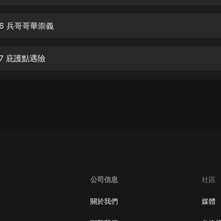
生命科學篇1-2·猴子警長科學探案記|
寶寶巴士科普
寶寶巴士
06 兵哥哥華崇義
【新民間劇場】我的老千江湖｜ 有聲
的紫襟｜ 魔幻千手
7 庇護點遇險
有聲的紫襟
《夜色鋼琴曲》
夜色鋼琴曲趙海洋
太荒吞天訣丨熱血玄幻丨紫襟領銜有
聲劇
有聲的紫襟
嫡女貴嫁 | 一刀蘇蘇團隊制作 | 古言
宮鬥重生爽文 多人有聲劇
公司信息
社區
一刀蘇蘇
中國大案紀實 | 每日一驚案！真實案
關於我們
媒體
件恐怖刑偵尚文
大舌頭尚文