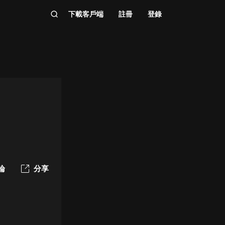
下載客戶端
註冊
登錄
論
分享