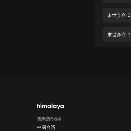
經典名著
人物傳記
末世奔命 
電影
生活
末世奔命 0
英語
日語
課程
少兒教育
二次元
教育培訓
IT科技
選擇您的地區
汽車
中國台湾