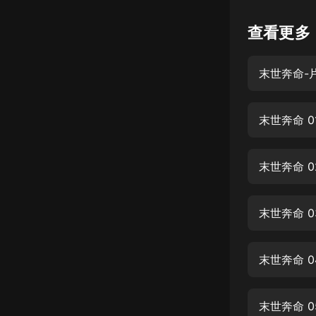
懸疑
查看更多
科幻
末世奔命-
好書精講
外語
末世奔命 0
耽美
認知思維
末世奔命 0
人文
音樂
末世奔命 0
粵語
末世奔命 0
頭條
娛樂
末世奔命 0