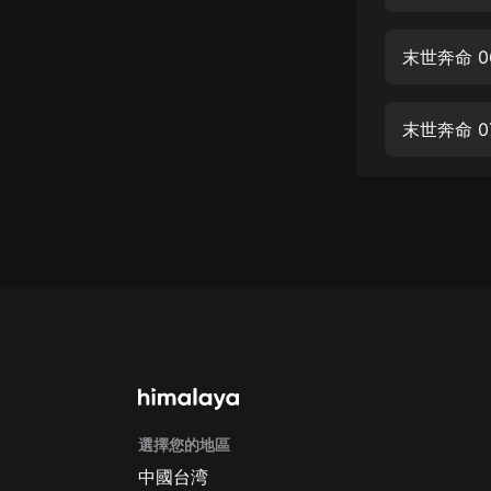
經典名著
人物傳記
末世奔命 
電影
生活
末世奔命 0
英語
日語
課程
少兒教育
二次元
教育培訓
IT科技
選擇您的地區
汽車
中國台湾