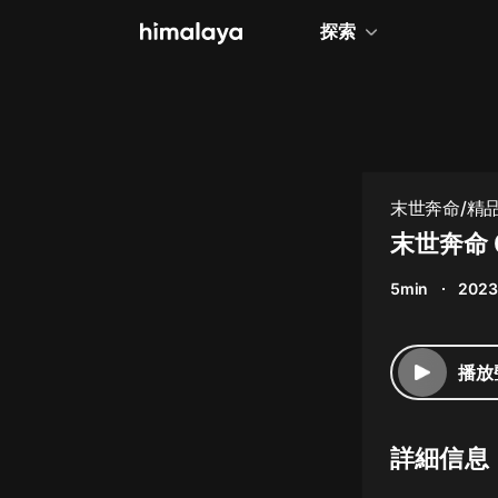
探索
全部
小說
個人成長
末世奔命/精
相聲評書
末世奔命 
兒童
5min
2023
歷史
情感治愈
播放
健康養生
商業財經
詳細信息
廣播劇