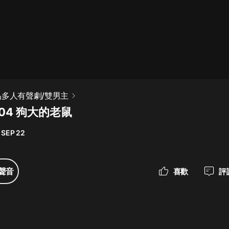
最佳女婿｜都市異能多人有聲劇｜一
種侃侃｜有聲小說
一種侃侃
米小圈上學記:一二三年級 | 暢銷出版
品多人有聲劇/雙男主
物
04 狗大的老鼠
米小圈
 SEP 22
破壞者聯盟篇1-4季·猴子警長科學探
案記|寶寶巴士
寶寶巴士
聲音
喜歡
評
大奉打更人丨頭陀淵領銜多人有聲
劇|暢聽全集|王鶴棣、田曦薇主演影
視劇原著|賣報小郎君
頭陀淵講故事
總有這樣的歌只想一個人聽