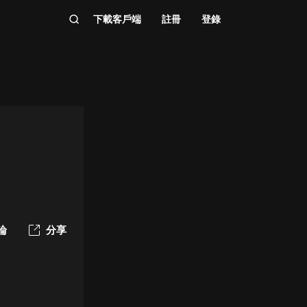
下載客戶端
註冊
登錄
論
分享