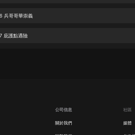
生命科學篇1-2·猴子警長科學探案記|
寶寶巴士科普
寶寶巴士
06 兵哥哥華崇義
【新民間劇場】我的老千江湖｜ 有聲
的紫襟｜ 魔幻千手
7 庇護點遇險
有聲的紫襟
《夜色鋼琴曲》
夜色鋼琴曲趙海洋
太荒吞天訣丨熱血玄幻丨紫襟領銜有
聲劇
有聲的紫襟
嫡女貴嫁 | 一刀蘇蘇團隊制作 | 古言
宮鬥重生爽文 多人有聲劇
公司信息
社區
一刀蘇蘇
中國大案紀實 | 每日一驚案！真實案
關於我們
媒體
件恐怖刑偵尚文
大舌頭尚文