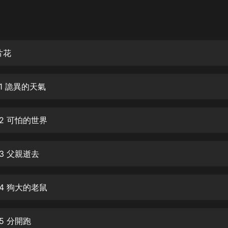
灰姑娘音樂
郭德綱於謙相聲全集
德雲社郭德綱相聲VIP
片花
安全警長啦咘啦哆·假期篇|新篇章加
更|寶寶巴士故事
1 詭異的天氣
寶寶巴士
凡人修仙傳|楊洋主演影視原著|薑廣
濤配音多播版本
2 可怕的世界
光合積木
3 父親逝去
摸金天師【第一季】（紫襟演播）
有聲的紫襟
4 狗大的老鼠
無敵六皇子|爆笑穿越|無敵流皇子|安
燃領銜有聲小說
安燃
5 分開跑