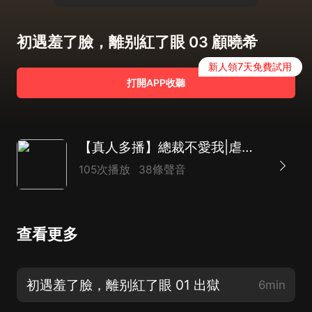
初遇羞了臉，離别紅了眼 03 顧曉希
新人領7天免費試用
打開APP收聽
【真人多播】總裁不愛我|虐戀|霸總|強寵|都市言情 |初遇羞了臉，離别紅了眼
105次播放
38條聲音
查看更多
初遇羞了臉，離别紅了眼 01 出獄
6min