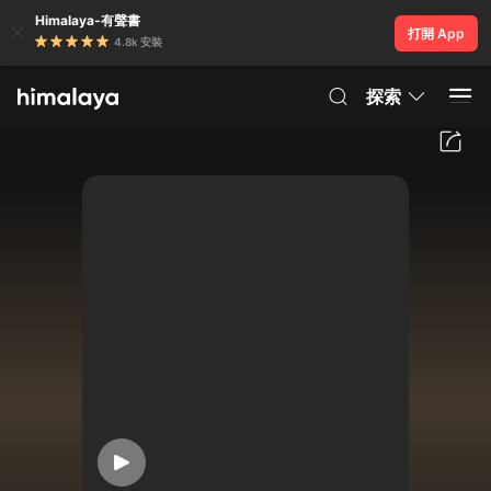
Himalaya-有聲書
打開 App
4.8k 安裝
探索