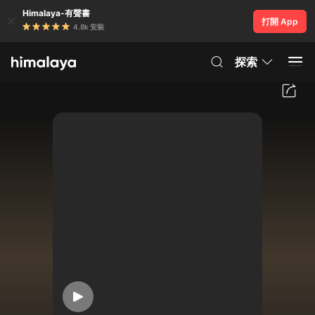
Himalaya-有聲書
打開 App
4.8k 安裝
探索