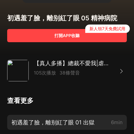
初遇羞了臉，離别紅了眼 05 精神病院
新人領7天免費試用
打開APP收聽
【真人多播】總裁不愛我|虐戀|霸總|強寵|都市言情 |初遇羞了臉，離别紅了眼
105次播放
38條聲音
查看更多
初遇羞了臉，離别紅了眼 01 出獄
6min