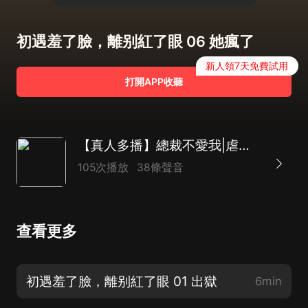
初遇羞了臉，離别紅了眼 06 她瘋了
新人領7天免費試用
打開APP收聽
【真人多播】總裁不愛我|虐戀|霸總|強寵|都市言情 |初遇羞了臉，離别紅了眼
105次播放
38條聲音
查看更多
初遇羞了臉，離别紅了眼 01 出獄
6min