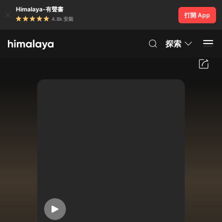
Himalaya-有聲書
打開 App
4.8k 安裝
探索