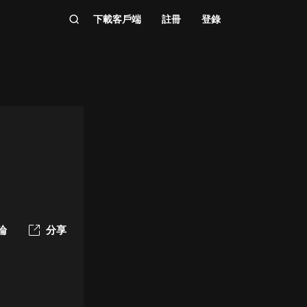
下載客戶端
註冊
登錄
論
分享