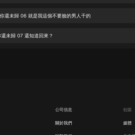
生命科學篇1-2·猴子警長科學探案記|
寶寶巴士科普
寶寶巴士
你還未歸 06 就是我這個不要臉的男人干的
【新民間劇場】我的老千江湖｜ 有聲
的紫襟｜ 魔幻千手
你還未歸 07 還知道回來？
有聲的紫襟
《夜色鋼琴曲》
夜色鋼琴曲趙海洋
太荒吞天訣丨熱血玄幻丨紫襟領銜有
聲劇
有聲的紫襟
嫡女貴嫁 | 一刀蘇蘇團隊制作 | 古言
宮鬥重生爽文 多人有聲劇
公司信息
社區
一刀蘇蘇
中國大案紀實 | 每日一驚案！真實案
關於我們
媒體
件恐怖刑偵尚文
大舌頭尚文