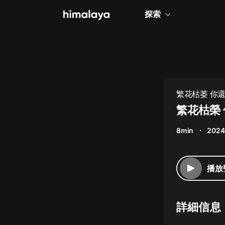
探索
全部
小說
個人成長
繁花枯萎 你還
相聲評書
繁花枯榮 
兒童
8min
2024
歷史
情感治愈
播放
健康養生
商業財經
詳細信息
廣播劇