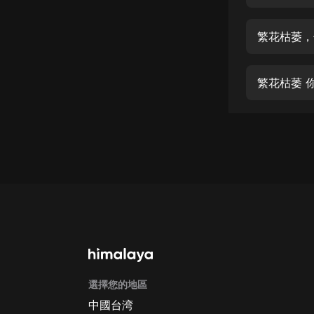
經典名著
人物傳記
繁花枯萎，
電影
生活
繁花枯萎 
英語
日語
課程
少兒教育
二次元
教育培訓
IT科技
選擇您的地區
汽車
中國台湾