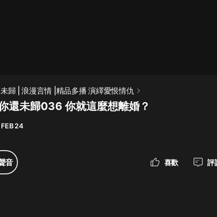
最佳女婿｜都市異能多人有聲劇｜一
種侃侃｜有聲小說
一種侃侃
米小圈上學記:一二三年級 | 暢銷出版
未歸 | 浪漫言情 |精品多播 演繹愛恨情仇
物
你還未歸036 你就這麼想離婚？
米小圈
 FEB 24
破壞者聯盟篇1-4季·猴子警長科學探
案記|寶寶巴士
寶寶巴士
聲音
喜歡
評
大奉打更人丨頭陀淵領銜多人有聲
劇|暢聽全集|王鶴棣、田曦薇主演影
視劇原著|賣報小郎君
頭陀淵講故事
總有這樣的歌只想一個人聽