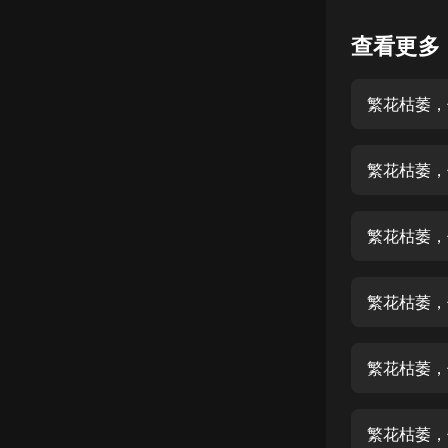
懸疑
查看更多
科幻
繁花枯萎，
好書精講
外語
繁花枯萎，
耽美
認知思維
繁花枯萎，
人文
音樂
繁花枯萎，
粵語
繁花枯萎，
頭條
娛樂
繁花枯萎，