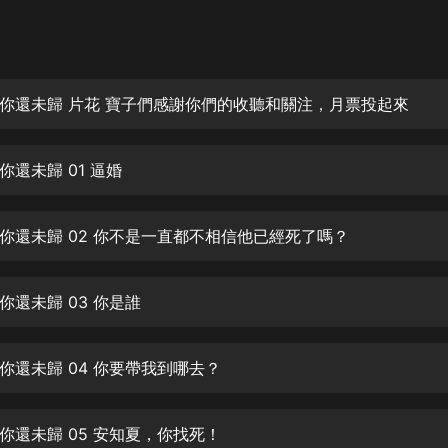
灰姑娘音樂
郭德綱於謙相聲全集
德雲社郭德綱相聲VIP
你還未歸 片花 寶子們感謝你們的收聽和關注，月票投起來
安全警長啦咘啦哆·假期篇|新篇章加
更|寶寶巴士故事
你還未歸 01 逼婚
寶寶巴士
凡人修仙傳|楊洋主演影視原著|薑廣
濤配音多播版本
你還未歸 02 你不是一直都不相信他已經死了嗎？
光合積木
你還未歸 03 你是誰
摸金天師【第一季】（紫襟演播）
有聲的紫襟
你還未歸 04 你要帶我到哪去？
無敵六皇子|爆笑穿越|無敵流皇子|安
燃領銜有聲小說
安燃
你還未歸 05 安知夏，你找死！