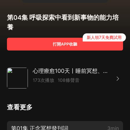
第04集 呼吸探索中看到新事物的能力培
養
新人領7天免費試用
打開APP收聽
心理療愈100天丨睡前冥想、壓力抑鬱失眠 負面情緒
173次播放
108條聲音
查看更多
第01集 正念冥想發刊詞
3min