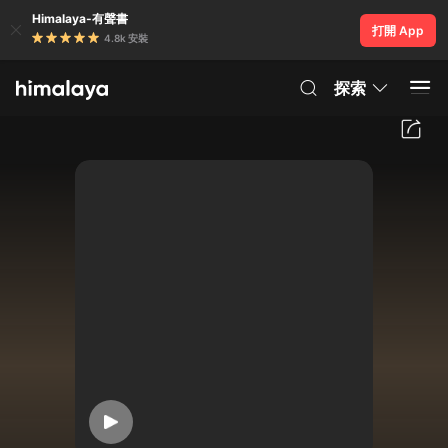
Himalaya-有聲書
打開 App
4.8k 安裝
探索