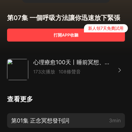
第07集 一個呼吸方法讓你迅速放下緊張
新人領7天免費試用
打開APP收聽
心理療愈100天丨睡前冥想、壓力抑鬱失眠 負面情緒
173次播放
108條聲音
查看更多
第01集 正念冥想發刊詞
3min