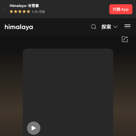
Himalaya-有聲書
打開 App
4.8k 安裝
探索