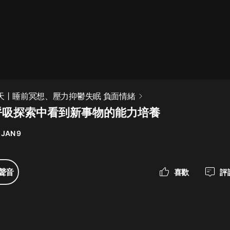
最佳女婿｜都市異能多人有聲劇｜一
種侃侃｜有聲小說
一種侃侃
米小圈上學記:一二三年級 | 暢銷出版
0天丨睡前冥想、壓力抑鬱失眠 負面情緒
物
 呼吸探索中看到新事物的能力培養
米小圈
 JAN 9
破壞者聯盟篇1-4季·猴子警長科學探
案記|寶寶巴士
寶寶巴士
聲音
喜歡
評
大奉打更人丨頭陀淵領銜多人有聲
劇|暢聽全集|王鶴棣、田曦薇主演影
視劇原著|賣報小郎君
頭陀淵講故事
總有這樣的歌只想一個人聽