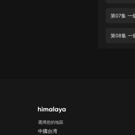
經典名著
人物傳記
第07集 
電影
生活
第08集 
英語
日語
課程
少兒教育
二次元
教育培訓
IT科技
選擇您的地區
汽車
中國台湾