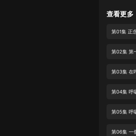
懸疑
查看更多
科幻
第01集 
好書精講
外語
第02集 
耽美
認知思維
第03集 
人文
音樂
第04集 
粵語
第05集 
頭條
娛樂
第06集 