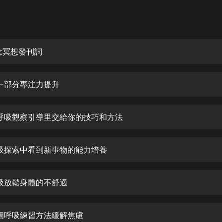
灰姑娘音樂
郭德綱於謙相聲全集
德雲社郭德綱相聲VIP
正念冥想發刊詞
安全警長啦咘啦哆·假期篇|新篇章加
更|寶寶巴士故事
第一部分專注力提升
寶寶巴士
凡人修仙傳|楊洋主演影視原著|薑廣
濤配音多播版本
在呼吸觀察引導里交給你的技巧和方法
光合積木
呼吸探索中看到新事物的能力培養
摸金天師【第一季】（紫襟演播）
有聲的紫襟
呼吸放鬆身體的不舒適
無敵六皇子|爆笑穿越|無敵流皇子|安
燃領銜有聲小說
安燃
一個呼吸練習方法緩解焦慮