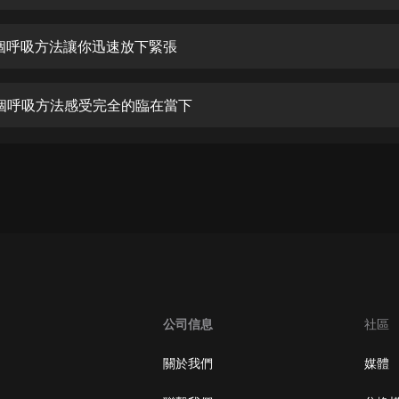
生命科學篇1-2·猴子警長科學探案記|
寶寶巴士科普
寶寶巴士
一個呼吸方法讓你迅速放下緊張
【新民間劇場】我的老千江湖｜ 有聲
的紫襟｜ 魔幻千手
一個呼吸方法感受完全的臨在當下
有聲的紫襟
《夜色鋼琴曲》
夜色鋼琴曲趙海洋
太荒吞天訣丨熱血玄幻丨紫襟領銜有
聲劇
有聲的紫襟
嫡女貴嫁 | 一刀蘇蘇團隊制作 | 古言
宮鬥重生爽文 多人有聲劇
公司信息
社區
一刀蘇蘇
中國大案紀實 | 每日一驚案！真實案
關於我們
媒體
件恐怖刑偵尚文
大舌頭尚文