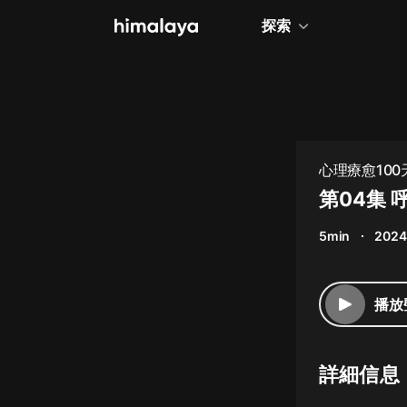
探索
全部
小說
個人成長
心理療愈10
相聲評書
第04集
兒童
5min
2024
歷史
情感治愈
播放
健康養生
商業財經
詳細信息
廣播劇