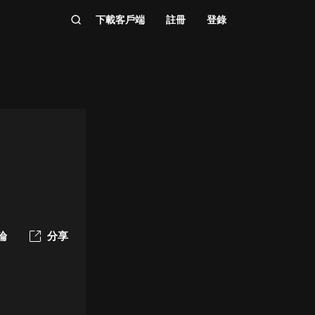
下載客戶端
註冊
登錄
論
分享