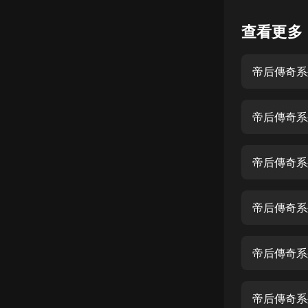
懸疑
查看更多
科幻
帝后傳奇系
好書精講
外語
帝后傳奇系
耽美
認知思維
帝后傳奇系
人文
音樂
帝后傳奇系
粵語
帝后傳奇系
頭條
娛樂
帝后傳奇系