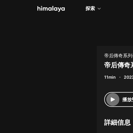
探索
全部
小說
個人成長
帝后傳奇系列
相聲評書
帝后傳奇
兒童
11min
202
歷史
情感治愈
播放
健康養生
商業財經
詳細信息
廣播劇