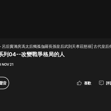
最佳女婿｜都市異能多人有聲劇｜一
種侃侃｜有聲小說
一種侃侃
米小圈上學記:一二三年級 | 暢銷出版
- 呂后竇漪房馮太后獨孤伽羅長孫皇后武則天孝莊慈禧| 古代皇后
物
系列04--改變戰爭格局的人
米小圈
3 NOV 21
破壞者聯盟篇1-4季·猴子警長科學探
案記|寶寶巴士
寶寶巴士
聲音
喜歡
評
大奉打更人丨頭陀淵領銜多人有聲
劇|暢聽全集|王鶴棣、田曦薇主演影
視劇原著|賣報小郎君
頭陀淵講故事
總有這樣的歌只想一個人聽