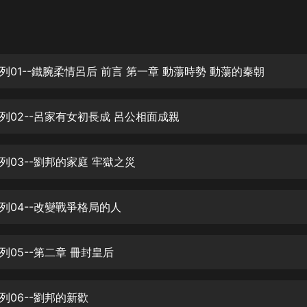
灰姑娘音樂
郭德綱於謙相聲全集
德雲社郭德綱相聲VIP
列01--鐵腕柔情呂后 前言 第一章 動蕩時勢 動蕩的秦朝
安全警長啦咘啦哆·假期篇|新篇章加
更|寶寶巴士故事
列02--呂家有女初長成 呂公相面成親
寶寶巴士
凡人修仙傳|楊洋主演影視原著|薑廣
濤配音多播版本
列03--劉邦的家庭 牢獄之災
光合積木
列04--改變戰爭格局的人
摸金天師【第一季】（紫襟演播）
有聲的紫襟
列05--第二章 冊封皇后
無敵六皇子|爆笑穿越|無敵流皇子|安
燃領銜有聲小說
安燃
列06--劉邦的新歡