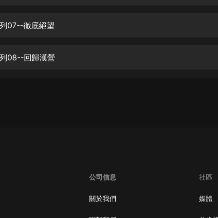
生命科學篇1-2·猴子警長科學探案記|
寶寶巴士科普
寶寶巴士
列07--徹底絕望
【新民間劇場】我的老千江湖｜ 有聲
的紫襟｜ 魔幻千手
列08--回歸漢營
有聲的紫襟
《夜色鋼琴曲》
夜色鋼琴曲趙海洋
太荒吞天訣丨熱血玄幻丨紫襟領銜有
聲劇
有聲的紫襟
嫡女貴嫁 | 一刀蘇蘇團隊制作 | 古言
宮鬥重生爽文 多人有聲劇
公司信息
社區
一刀蘇蘇
中國大案紀實 | 每日一驚案！真實案
關於我們
媒體
件恐怖刑偵尚文
大舌頭尚文