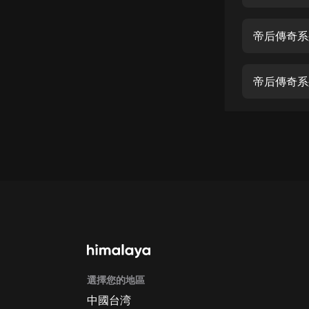
經典名著
人物傳記
帝后傳奇系
電影
生活
帝后傳奇系
英語
日語
課程
少兒教育
二次元
教育培訓
IT科技
選擇您的地區
汽車
中國台湾