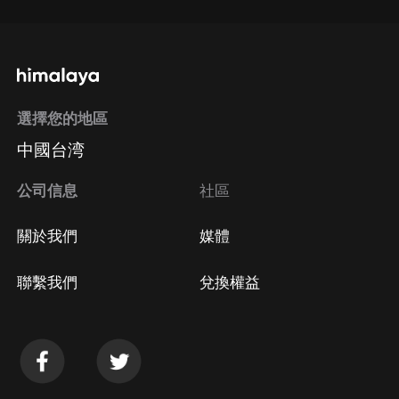
選擇您的地區
中國台湾
公司信息
社區
關於我們
媒體
聯繫我們
兌換權益